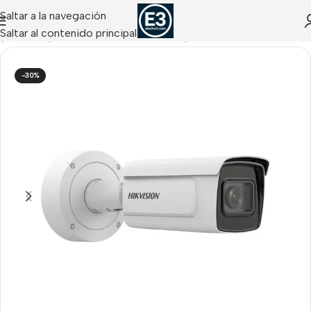
Saltar a la navegación
Saltar al contenido principal
o
/
CCTV IP
/
Cámaras IP Matrículas LPR
/
LPR HIKVISION
-30%