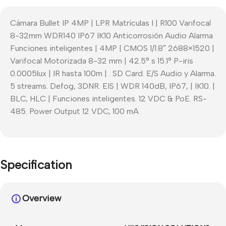
Cámara Bullet IP 4MP | LPR Matrículas I | R100 Varifocal
8-32mm WDR140 IP67 IK10 Anticorrosión Audio Alarma
Funciones inteligentes | 4MP | CMOS 1/1.8″ 2688×1520 |
Varifocal Motorizada 8-32 mm | 42.5° s 15.1° P-iris
0.0005lux | IR hasta 100m | . SD Card. E/S Audio y Alarma.
5 streams. Defog, 3DNR. EIS | WDR 140dB, IP67, | IK10. |
BLC, HLC | Funciones inteligentes. 12 VDC & PoE. RS-
485. Power Output 12 VDC, 100 mA
Specification
Overview