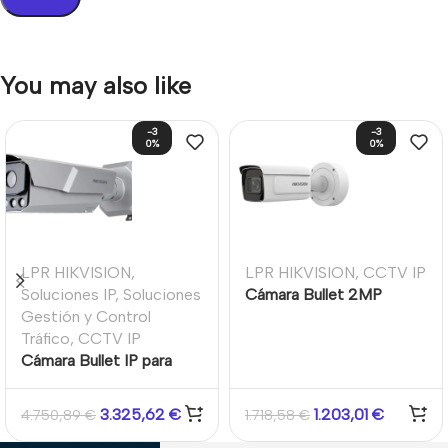
You may also like
-3
-3
0%
0%
LPR HIKVISION
,
LPR HIKVISION
,
CCTV IP
Soluciones IP
,
Soluciones
Cámara Bullet 2MP
Gestión y Control
Varifocal motorizada
Tráfico
,
CCTV IP
2.8-12mm Anticorrosión
Cámara Bullet IP para
DeepinView ANPR
Flujo de Tráfico 4MP
WDR140 IR50 IP67 IK10
Lente Motorizada 8-32
Hikvision
3.325,62
€
1.203,01
€
4.750,89
€
1.718,58
€
mm IR 100m