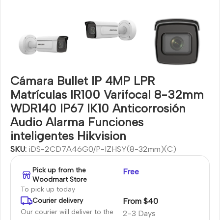
Cámara Bullet IP 4MP LPR
Matrículas IR100 Varifocal 8-32mm
WDR140 IP67 IK10 Anticorrosión
Audio Alarma Funciones
inteligentes Hikvision
SKU:
iDS-2CD7A46G0/P-IZHSY(8-32mm)(C)
Pick up from the
Free
Woodmart Store
To pick up today
From $40
Courier delivery
Our courier will deliver to the
2-3 Days