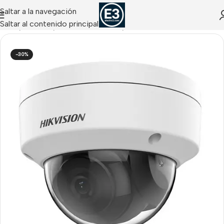
Saltar a la navegación
Saltar al contenido principal
Inicio
/
CCTV IP
/
Cámaras IP Domo / Turret
-30%