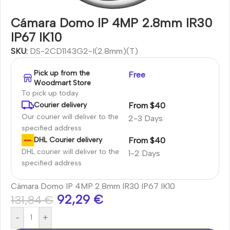
Cámara Domo IP 4MP 2.8mm IR30
IP67 IK10
SKU:
DS-2CD1143G2-I(2.8mm)(T)
Pick up from the
Free
Woodmart Store
To pick up today
From $40
Courier delivery
Our courier will deliver to the
2-3 Days
specified address
From $40
DHL Courier delivery
DHL courier will deliver to the
1-2 Days
specified address
Cámara Domo IP 4MP 2.8mm IR30 IP67 IK10
92,29
€
131,84
€
-
+