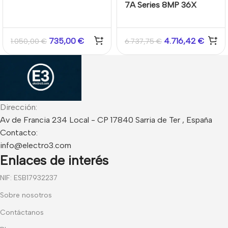
7A Series 8MP 36X
Software profesional
DarkFighter IR Network
NVMS 2.1.2 TVT
Speed Dome
735,00
€
4.716,42
€
1.050,00
€
6.737,75
€
Dirección:
Av de Francia 234 Local - CP 17840 Sarria de Ter , España
Contacto:
info@electro3.com
Enlaces de interés
NIF: ESB17932237
Sobre nosotros
Contáctanos