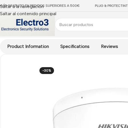
NVÍO GRATUITO EN PEDIDOS SUPERIORES A 500€
Saltar a la navegación
PLUG & PROTECT
IN
Saltar al contenido principal
Inicio
/
CCTV IP
/
Cámaras IP Domo / Turret
/
Cámara Domo IP 8MP
Product Information
Specifications
Reviews
-30%