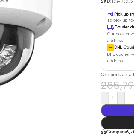
SKU:
DS-2CD2
Pick up f
To pick up t
Courier de
Our courier wi
address
DHL Couri
DHL courier wi
address
Cámara Domo I
285,7
-
+
Comparar