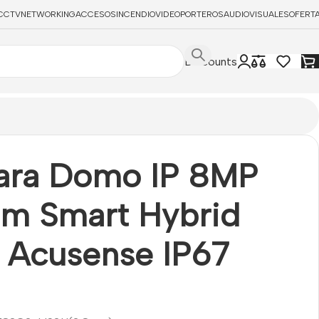
CCTV
NETWORKING
ACCESOS
INCENDIO
VIDEOPORTEROS
AUDIOVISUALES
OFERT
Discounts
ra Domo IP 8MP
m Smart Hybrid
t Acusense IP67