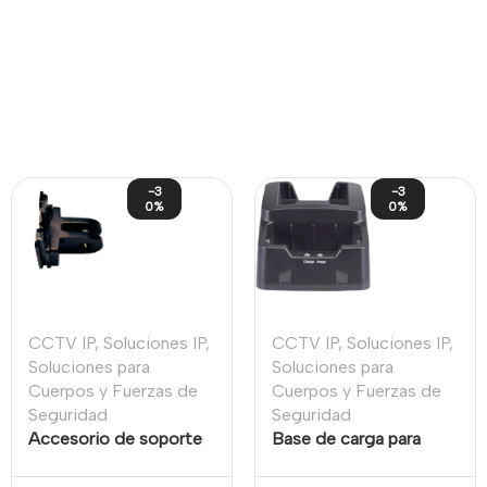
-3
-3
0%
0%
CCTV IP
,
Soluciones IP
,
CCTV IP
,
Soluciones IP
,
Soluciones para
Soluciones para
Cuerpos y Fuerzas de
Cuerpos y Fuerzas de
Seguridad
Seguridad
Accesorio de soporte
Base de carga para
– Adaptador
bodycams cámaras
corporales y batería