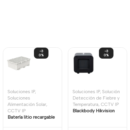
-3
-3
0%
0%
Soluciones IP
,
Soluciones IP
,
Solución
Soluciones
Detección de Fiebre y
Alimentación Solar
,
Temperatura
,
CCTV IP
CCTV IP
Blackbody Hikvision
Batería litio recargable
para cámara de
para cámara de panel
medición de
solar 30Ah IP68
temperatura corporal