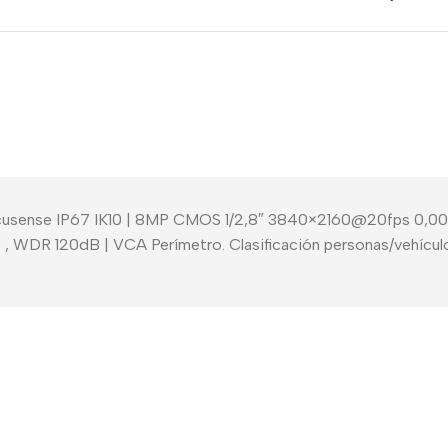
ense IP67 IK10 | 8MP CMOS 1/2,8″ 3840×2160@20fps 0,005lux |
 | , WDR 120dB | VCA Perímetro. Clasificación personas/vehícul