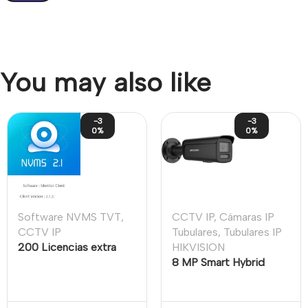
You may also like
-3
-3
0%
0%
CCTV IP
,
Cámaras IP
Software NVMS TVT
,
Tubulares
,
Tubulares IP
CCTV IP
HIKVISION
200 Licencias extra
8 MP Smart Hybrid
software estándar
Light with ColorVu
NVMS 2.1.2 TVT
Fixed Bullet Network
Camera