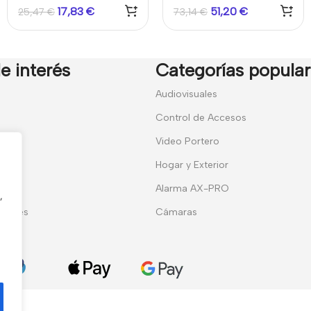
17,83
€
51,20
€
25,47
€
73,14
€
extra
e interés
Categorías popula
7
Audiovisuales
Control de Accesos
Video Portero
Hogar y Exterior
entes
Alarma AX-PRO
,
erales
Cámaras
ies