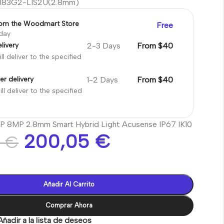
183G2-LIS2U(2.8mm)
rom the Woodmart Store
Free
oday
2-3 Days
From $40
livery
ll deliver to the specified
1-2 Days
From $40
er delivery
ll deliver to the specified
P 8MP 2.8mm Smart Hybrid Light Acusense IP67 IK10
200,05
€
9
€
Añadir Al Carrito
Comprar Ahora
Añadir a la lista de deseos