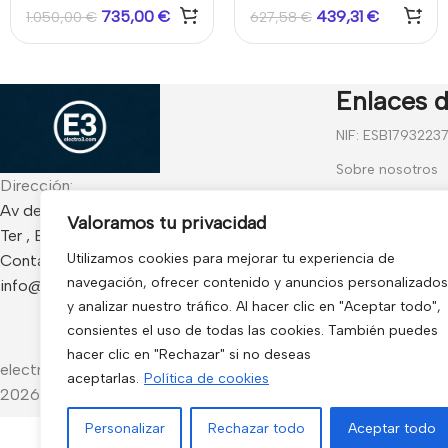
735,00
€
439,31
€
1.050,00
€
627,58
€
Enlaces d
NIF: ESB1793223
Sobre nosotros
Dirección:
Contáctanos
Av de Francia 234 Local - CP 17840 Sarria de
Valoramos tu privacidad
Ter , España
Blog
Utilizamos cookies para mejorar tu experiencia de
Contacto:
Preguntas frecu
navegación, ofrecer contenido y anuncios personalizados
info@electro3.com
Condiciones Gen
y analizar nuestro tráfico. Al hacer clic en "Aceptar todo",
consientes el uso de todas las cookies. También puedes
Política de Cook
hacer clic en "Rechazar" si no deseas
electro3 ©
aceptarlas.
Política de cookies
2026.
Personalizar
Rechazar todo
Aceptar todo