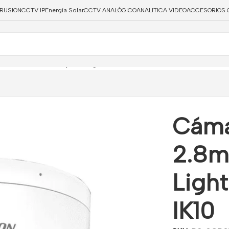
TRUSION
CCTV IP
Energía Solar
CCTV ANALÓGICO
ANALITICA VIDEO
ACCESORIOS 
 2.8mm Smart Hybrid Light Acusense IP67 IK10
Cáma
2.8m
Ligh
IK10