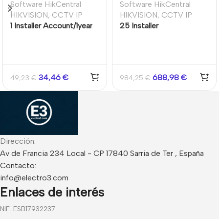
Software HikCentral
Software HikCentral
HIKVISION
,
CCTV IP
HIKVISION
,
CCTV IP
1 Installer Account/1year
25 Installer
Account/1year
34,46
€
688,98
€
49,23
€
984,25
€
Dirección:
Av de Francia 234 Local - CP 17840 Sarria de Ter , España
Contacto:
info@electro3.com
Enlaces de interés
NIF: ESB17932237