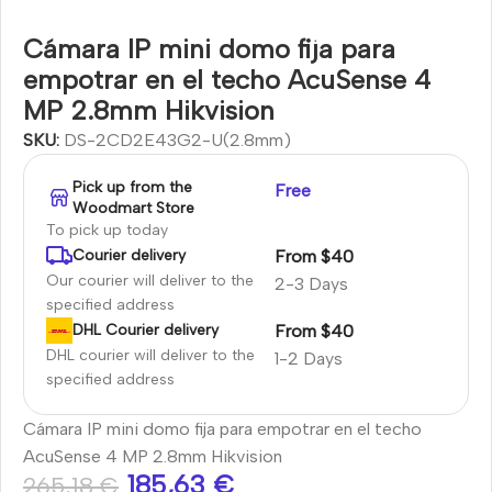
Cámara IP mini domo fija para
empotrar en el techo AcuSense 4
MP 2.8mm Hikvision
SKU:
DS-2CD2E43G2-U(2.8mm)
Pick up from the
Free
Woodmart Store
To pick up today
From $40
Courier delivery
Our courier will deliver to the
2-3 Days
specified address
From $40
DHL Courier delivery
DHL courier will deliver to the
1-2 Days
specified address
Cámara IP mini domo fija para empotrar en el techo
AcuSense 4 MP 2.8mm Hikvision
185,63
€
265,18
€