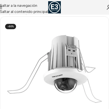
Saltar a la navegación
Saltar al contenido principal
Inicio
/
CCTV IP
/
Cámaras IP Domo / Turret
-30%