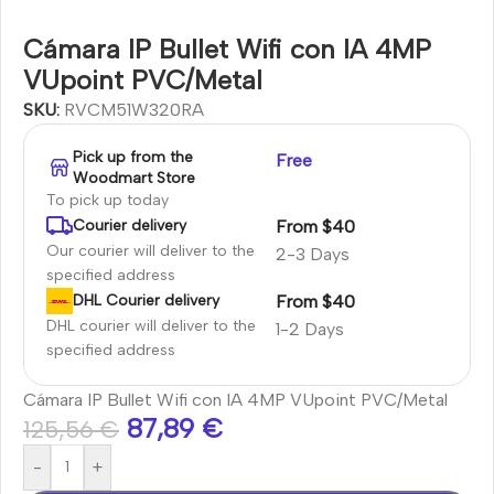
Cámara IP Bullet Wifi con IA 4MP
VUpoint PVC/Metal
SKU:
RVCM51W320RA
Pick up from the
Free
Woodmart Store
To pick up today
From $40
Courier delivery
Our courier will deliver to the
2-3 Days
specified address
From $40
DHL Courier delivery
DHL courier will deliver to the
1-2 Days
specified address
Cámara IP Bullet Wifi con IA 4MP VUpoint PVC/Metal
87,89
€
125,56
€
-
+