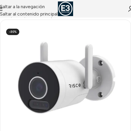
Saltar a la navegación
Saltar al contenido principal
Inicio
/
Risco
/
Cámaras IP y Grabadores VuPoint Risco
-30%