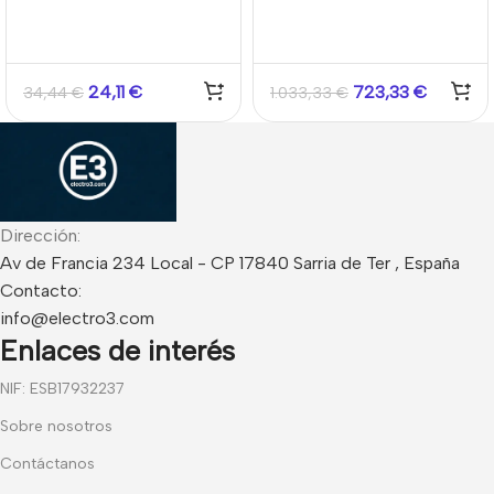
5MP IP67 VUpoint
cámara Vupoint
RVCM32A330RA
24,11
€
723,33
€
34,44
€
1.033,33
€
Dirección:
Av de Francia 234 Local - CP 17840 Sarria de Ter , España
Contacto:
info@electro3.com
Enlaces de interés
NIF: ESB17932237
Sobre nosotros
Contáctanos