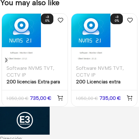
You may also like
-3
-3
0%
0%
Software NVMS TVT
,
Software NVMS TVT
,
CCTV IP
CCTV IP
200 licencias Extra para
200 Licencias extra
Software profesional
software estándar NVMS
NVMS 2.1.2 TVT
2.1.2 TVT
735,00
€
735,00
€
1.050,00
€
1.050,00
€
Dirección: