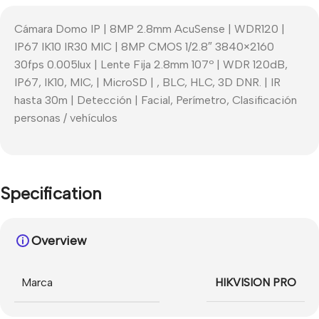
Cámara Domo IP | 8MP 2.8mm AcuSense | WDR120 |
IP67 IK10 IR30 MIC | 8MP CMOS 1/2.8″ 3840×2160
30fps 0.005lux | Lente Fija 2.8mm 107º | WDR 120dB,
IP67, IK10, MIC, | MicroSD | , BLC, HLC, 3D DNR. | IR
hasta 30m | Detección | Facial, Perímetro, Clasificación
personas / vehículos
Specification
Overview
Marca
HIKVISION PRO