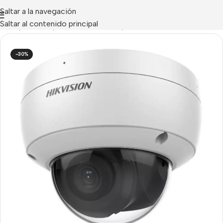
Saltar a la navegación
Saltar al contenido principal
Inicio
/
CCTV IP
/
Cámaras IP Domo / Turret
-30%