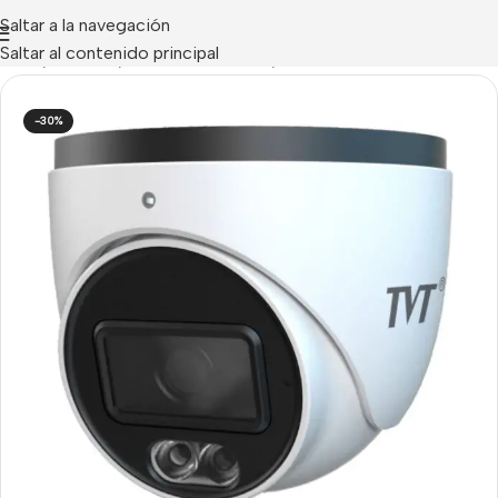
Saltar a la navegación
Saltar al contenido principal
Inicio
/
CCTV IP
/
Cámaras IP Domo / Turret
-30%