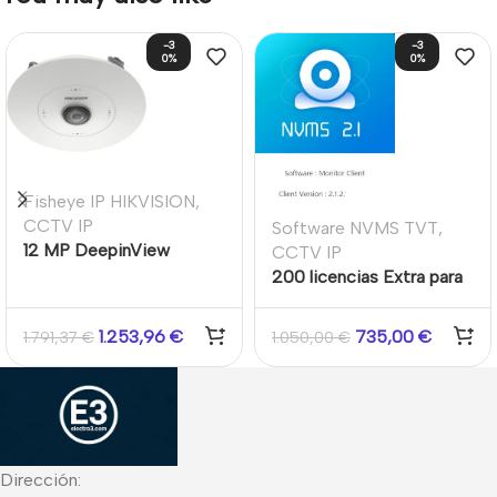
-3
-3
0%
0%
Fisheye IP HIKVISION
,
CCTV IP
Software NVMS TVT
,
12 MP DeepinView
CCTV IP
Fisheye Network Camera
200 licencias Extra para
Software profesional
NVMS 2.1.2 TVT
1.253,96
€
735,00
€
1.791,37
€
1.050,00
€
Dirección: