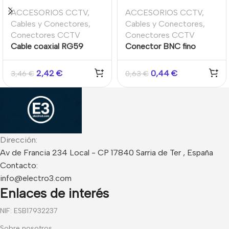
ACCESORIOS CCTV
,
ACCESORIOS CCTV
,
Cables y Conectores
,
Cables y Conectores
,
Conectores CCTV
Conectores CCTV
Cable coaxial RG59
Conector BNC fino
preparado de 1 m.
macho para crimpar cable
de CCTV Micro RG-59
2,42
€
0,44
€
3,46
€
0,63
€
Dirección:
Av de Francia 234 Local - CP 17840 Sarria de Ter , España
Contacto:
info@electro3.com
Enlaces de interés
NIF: ESB17932237
Sobre nosotros