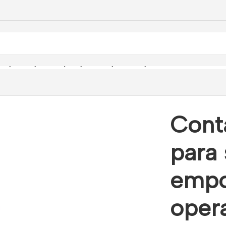
 para superficie y empotrar. Apertura operativa máx. 12mm. 2
Cont
para 
empo
oper