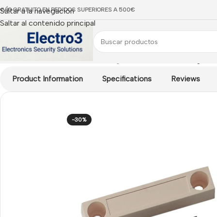
NVÍO GRATUITO EN PEDIDOS SUPERIORES A 500€
Saltar a la navegación
Saltar al contenido principal
Inicio
/
Detectores
/
Contactos Magnéticos
/
Contacto magnético
Product Information
Specifications
Reviews
-30%