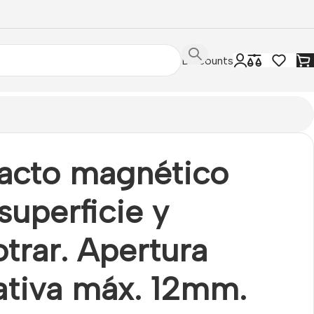
Discounts
m cable. Blanco. Grado 2
acto magnético
superficie y
trar. Apertura
ativa máx. 12mm.