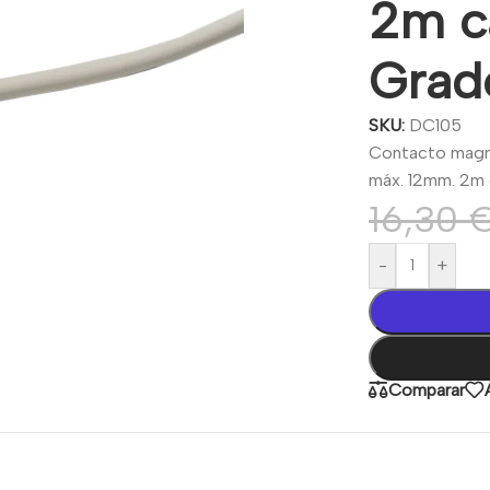
2m ca
Grad
SKU:
DC105
Contacto magné
máx. 12mm. 2m 
16,30
-
+
Comparar