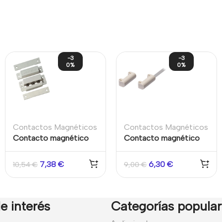
-3
-3
0%
0%
Contactos Magnéticos
Contactos Magnéticos
Contacto magnético
Contacto magnético
de superficie
Grado 2 cableado para
atornillable Interior
montaje en superficie
7,38
€
6,30
€
10,54
€
9,00
€
Puertas y Ventanas
con carcasa de PVC
Grado 2 Aritech
e interés
Categorías popula