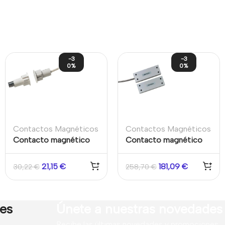
-3
-3
0%
0%
Contactos Magnéticos
Contactos Magnéticos
Contacto magnético
Contacto magnético
Grado 2 para empotrar
Grado 3 puertas /
en puertas Máx. 9mm.
ventanas triple
21,15
€
181,09
€
30,22
€
258,70
€
Cable 2m Aritech
polarización. Cable
blindado 2m Aritech
res
Únete a nuestras novedades
Recibe las últimas novedades y promociones.