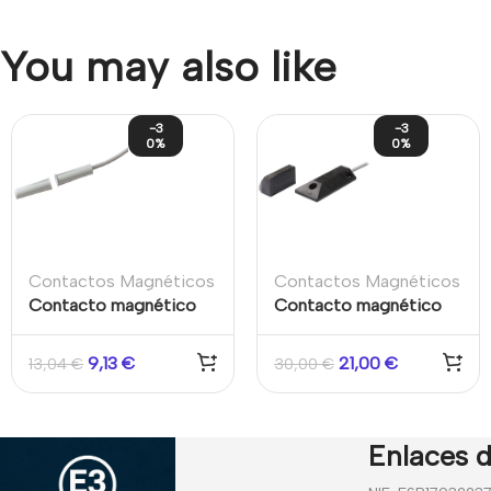
You may also like
-3
-3
0%
0%
Contactos Magnéticos
Contactos Magnéticos
Contacto magnético
Contacto magnético
Aritech para empotrar.
cableado Carcasa
Apertura máx. 12 mm.
policarbonato Grado 2
9,13
€
21,00
€
13,04
€
30,00
€
Cable 2m Aritech
Superficie Persianas
enrollables y puertas de
garaje metálicas
Enlaces d