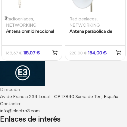
Radioenlaces
,
Radioenlaces
,
NETWORKING
NETWORKING
Antena omnidireccional
Antena parabólica de
de doble polaridad de 5
polaridad dual de 5 GHz
GHz y 12 dBi 360º 1km
y 30 dBi
118,07
€
154,00
€
168,67
€
220,00
€
Dirección:
Av de Francia 234 Local - CP 17840 Sarria de Ter , España
Contacto:
info@electro3.com
Enlaces de interés