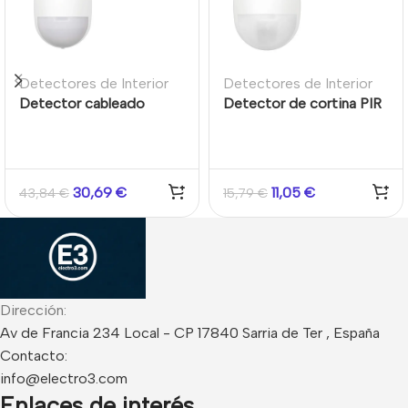
Detectores de Interior
Detectores de Interior
Detector cableado
Detector de cortina PIR
interno 12m / 85,9° doble
cableado 15m 6,3º
tecnología Microondas
Resistencias EOL
+ PIR Inmunidad
alarma/cableado. Grado
mascotas 30kg
2 Hikvision
30,69
€
11,05
€
43,84
€
15,79
€
Resistencias EOL
alarma/cableado Grado 2
Hikvision
Dirección:
Av de Francia 234 Local - CP 17840 Sarria de Ter , España
Contacto:
info@electro3.com
Enlaces de interés