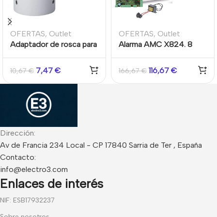
OFERTAS
,
Outlet
OFERTAS
,
Outlet
Adaptador de rosca para
Alarma AMC X824. 8
SD40 SD50 SD59
zonas ampliable a 24 +
Caja + Placa + Fuente
7,47
€
116,67
€
10,67
€
166,67
€
alimentación
Dirección:
Av de Francia 234 Local - CP 17840 Sarria de Ter , España
Contacto:
info@electro3.com
Enlaces de interés
NIF: ESB17932237
Sobre nosotros