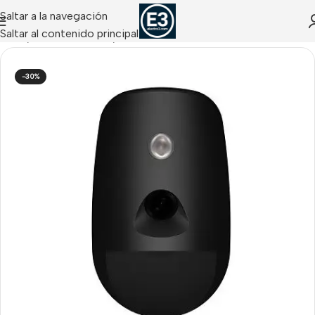
Saltar a la navegación
Saltar al contenido principal
Inicio
/
Hikvision Alarms
/
Detectores AX-PRO
-30%