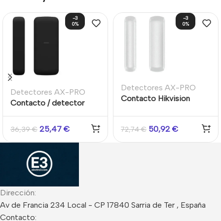
-3
-3
0%
0%
Detectores AX-PRO
Detectores AX-PRO
Contacto Hikvision
Contacto / detector
magnético vía radio para
magnético de apertura
exterior AXPRO
inalámbrico Superficie
25,47
€
50,92
€
36,39
€
72,74
€
43mm sistema AXPRO
Tri-X 868 MHz. Negro
Dirección:
Av de Francia 234 Local - CP 17840 Sarria de Ter , España
Contacto: