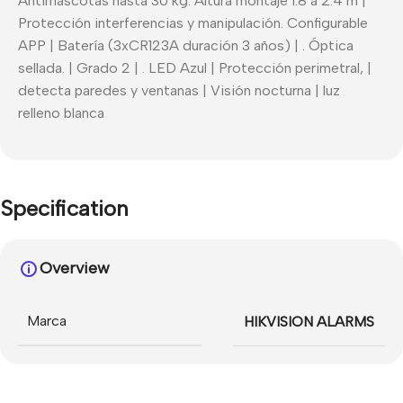
Antimascotas hasta 30 kg. Altura montaje 1.8 a 2.4 m |
Protección interferencias y manipulación. Configurable
APP | Batería (3xCR123A duración 3 años) | . Óptica
sellada. | Grado 2 | . LED Azul | Protección perimetral, |
detecta paredes y ventanas | Visión nocturna | luz
relleno blanca
Specification
Overview
Marca
HIKVISION ALARMS