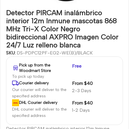
Detector PIRCAM inalámbrico
interior 12m Inmune mascotas 868
MHz Tri-X Color Negro
bidireccional AXPRO Imagen Color
24/7 Luz relleno blanca
SKU:
DS-PDPC12PF-EG2-WE(B)/BLACK
Pick up from the
Free
Woodmart Store
To pick up today
From $40
Courier delivery
Our courier will deliver to the
2-3 Days
specified address
From $40
DHL Courier delivery
DHL courier will deliver to the
1-2 Days
specified address
Detector PIRCAM inalámbrico interior 12m Inmune