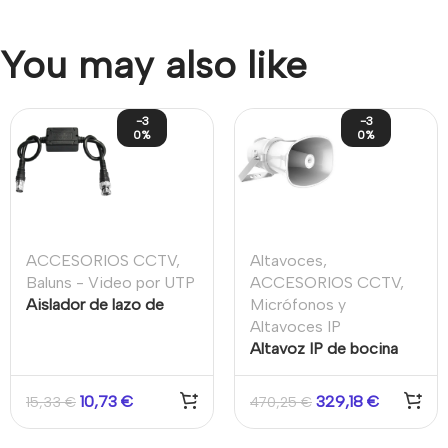
You may also like
-3
-3
0%
0%
ACCESORIOS CCTV
,
Altavoces
,
Baluns - Video por UTP
ACCESORIOS CCTV
,
Aislador de lazo de
Micrófonos y
Tierra
Altavoces IP
Altavoz IP de bocina
25W Sensibilidad 110dB
10,73
€
329,18
€
15,33
€
470,25
€