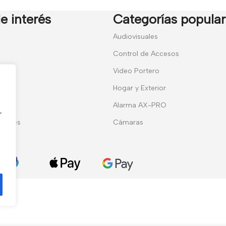
e interés
Categorías popula
7
Audiovisuales
Control de Accesos
Video Portero
Hogar y Exterior
entes
Alarma AX-PRO
,
erales
Cámaras
ies