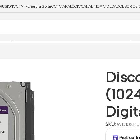
TRUSION
CCTV IP
Energía Solar
CCTV ANALÓGICO
ANALITICA VIDEO
ACCESORIOS 
eovigilancia
/
Disco Duro de 10 Tb (10240 Gb) Western Digital
Disc
(102
Digit
SKU:
WD102PU
Pick up f