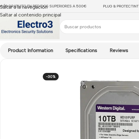
NVÍO GRATUITO EN PEDIDOS SUPERIORES A 500€
Saltar a la navegación
PLUG & PROTECT
IN
Saltar al contenido principal
Inicio
/
ACCESORIOS CCTV
/
Almacenamiento
/
Discos Duros Vid
Product Information
Specifications
Reviews
-30%