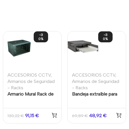
-3
-3
0%
0%
ACCESORIOS CCTV
,
ACCESORIOS CCTV
,
Armarios de Seguridad
Armarios de Seguridad
- Racks
- Racks
Armario Mural Rack de
Bandeja extraíble para
6U de 19″ desmontado.
caja fuerte. Compatible
Medidas 60 x 45
con VR-110 y VR-110E
91,15
€
48,92
€
130,22
€
69,89
€