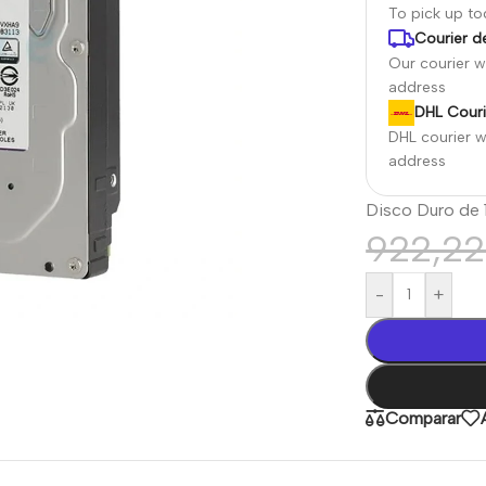
To pick up t
Courier de
Our courier wi
address
DHL Couri
DHL courier wi
address
Disco Duro de 
922,2
-
+
Comparar