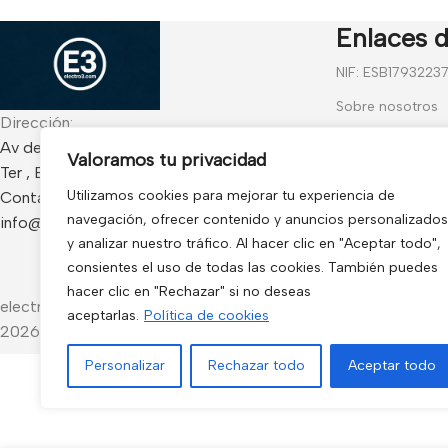
Enlaces d
NIF: ESB1793223
Sobre nosotros
Dirección:
Contáctanos
Av de Francia 234 Local - CP 17840 Sarria de
Valoramos tu privacidad
Ter , España
Blog
Utilizamos cookies para mejorar tu experiencia de
Contacto:
Preguntas frecu
navegación, ofrecer contenido y anuncios personalizados
info@electro3.com
Condiciones Gen
y analizar nuestro tráfico. Al hacer clic en "Aceptar todo",
consientes el uso de todas las cookies. También puedes
Política de Cook
hacer clic en "Rechazar" si no deseas
electro3 ©
aceptarlas.
Política de cookies
2026.
Personalizar
Rechazar todo
Aceptar todo