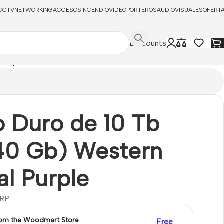
CCTV
NETWORKING
ACCESOS
INCENDIO
VIDEOPORTEROS
AUDIOVISUALES
OFERT
Discounts
 Purple
o Duro de 10 Tb
40 Gb) Western
al Purple
RP
rom the Woodmart Store
Free