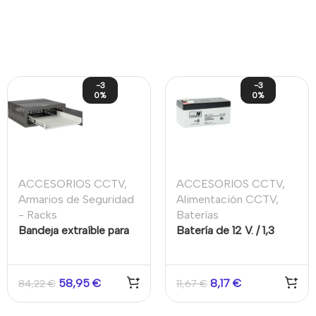
-3
-3
0%
0%
ACCESORIOS CCTV
,
ACCESORIOS CCTV
,
Armarios de Seguridad
Alimentación CCTV
,
- Racks
Baterías
Bandeja extraíble para
Batería de 12 V. / 1,3
caja fuerte. Compatible
Amp.
con VR-120 y VR-120E
58,95
€
8,17
€
84,22
€
11,67
€