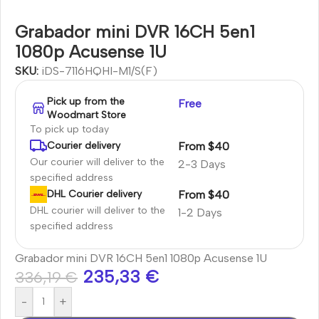
Grabador mini DVR 16CH 5en1
1080p Acusense 1U
SKU:
iDS-7116HQHI-M1/S(F)
Pick up from the
Free
Woodmart Store
To pick up today
From $40
Courier delivery
Our courier will deliver to the
2-3 Days
specified address
From $40
DHL Courier delivery
DHL courier will deliver to the
1-2 Days
specified address
Grabador mini DVR 16CH 5en1 1080p Acusense 1U
235,33
€
336,19
€
-
+