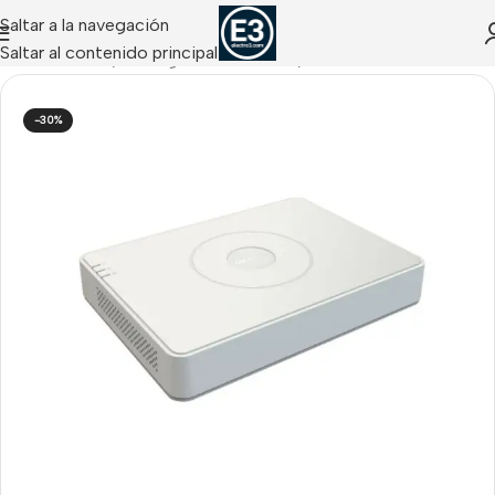
Saltar a la navegación
Saltar al contenido principal
 ANALÓGICO
/
Videograbadores DVR
/
DVR HIKVISION
-30%