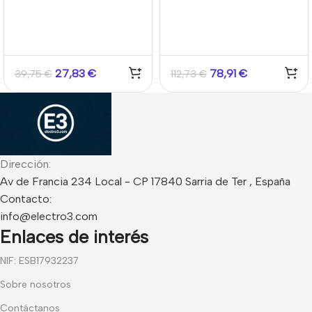
2.8mm IR30 IP67 TVT
2.8mm Ultra Low Light
WDR130 IR60 Hikvision
27,83
€
78,91
€
39,75
€
112,73
€
Dirección:
Av de Francia 234 Local - CP 17840 Sarria de Ter , España
Contacto:
info@electro3.com
Enlaces de interés
NIF: ESB17932237
Sobre nosotros
Contáctanos