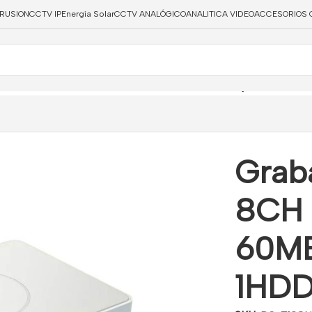
TRUSION
CCTV IP
Energía Solar
CCTV ANALÓGICO
ANALITICA VIDEO
ACCESORIOS 
ION
/
Grabador Mini NVR 8CH 6MP 1U 8PoE 60MBps HDMI VGA
Grab
8CH 
60M
1HD