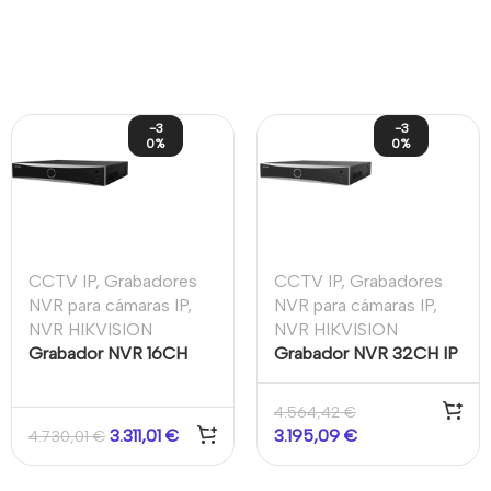
-3
-3
0%
0%
CCTV IP
,
Grabadores
CCTV IP
,
Grabadores
NVR para cámaras IP
,
NVR para cámaras IP
,
NVR HIKVISION
NVR HIKVISION
Grabador NVR 16CH
Grabador NVR 32CH IP
PoE IP 32MP Alarmas
32MP Alarmas
AcuSense 4HDD 1,5U
AcuSense 4HDD 1,5U
4.564,42
€
3.311,01
€
3.195,09
€
4.730,01
€