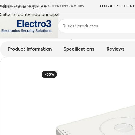
NVÍO GRATUITO EN PEDIDOS SUPERIORES A 500€
Saltar a la navegación
PLUG & PROTECT
IN
Saltar al contenido principal
Inicio
/
CCTV IP
/
Grabadores NVR para cámaras IP
/
NVR HIKVIS
Product Information
Specifications
Reviews
-30%