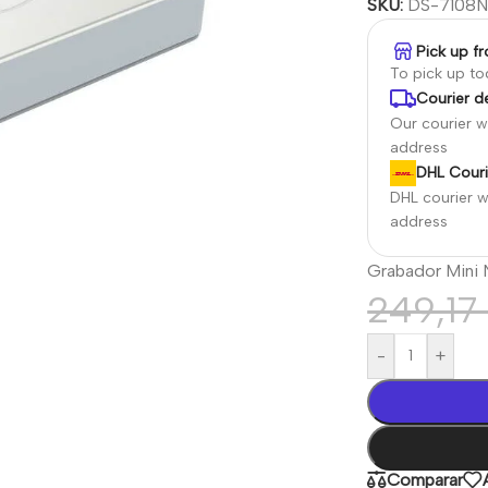
SKU:
DS-7108N
Pick up f
To pick up t
Courier de
Our courier wi
address
DHL Couri
DHL courier wi
address
Grabador Min
249,1
-
+
Comparar