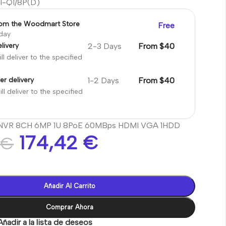
I-Q1/8P(D)
rom the Woodmart Store
Free
oday
2-3 Days
From $40
livery
ll deliver to the specified
1-2 Days
From $40
er delivery
ll deliver to the specified
i NVR 8CH 6MP 1U 8PoE 60MBps HDMI VGA 1HDD
174,42
€
7
€
Añadir Al Carrito
Comprar Ahora
Añadir a la lista de deseos