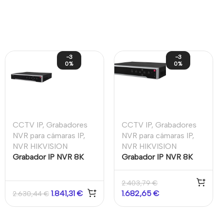
-3
-3
0%
0%
CCTV IP
,
Grabadores
CCTV IP
,
Grabadores
NVR para cámaras IP
,
NVR para cámaras IP
,
NVR HIKVISION
NVR HIKVISION
Grabador IP NVR 8K
Grabador IP NVR 8K
32CH 1.5U 16CH PoE
64CH 400Mbps
Audio Alarma 16/9
2HDMI VGA VCA
2.403,79
€
4xHDD 1eSATA
4xHDD E/S Audio
1.841,31
€
1.682,65
€
2.630,44
€
Hikvision
Alarma 16/9 Hikvision