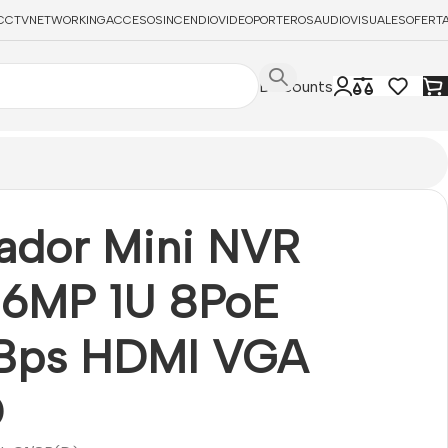
CCTV
NETWORKING
ACCESOS
INCENDIO
VIDEOPORTEROS
AUDIOVISUALES
OFERT
Discounts
 1HDD
ador Mini NVR
6MP 1U 8PoE
Bps HDMI VGA
D