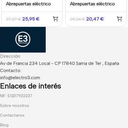
Abrepuertas eléctrico
Abrepuertas eléctrico
tipo pestillo eléctrico.
tipo pestillo eléctrico.
Fail Secure.NC. Placa de
Normalmente cerrado
25,95
€
20,47
€
37,07
€
29,24
€
montaje larga. Retención
NC. Placa de montaje
500Kg. Cerrada incluso
corta. Retención 500KG
sin corriente
Dirección:
Av de Francia 234 Local - CP 17840 Sarria de Ter , España
Contacto:
info@electro3.com
Enlaces de interés
NIF: ESB17932237
Sobre nosotros
Contáctanos
Blog