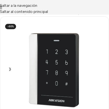
Saltar a la navegación
Saltar al contenido principal
 DE ACCESOS
/
Hikvision Control de Accesos
/
Lectores
-30%