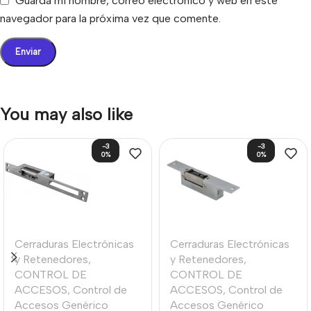
Guarda mi nombre, correo electrónico y web en este
navegador para la próxima vez que comente.
You may also like
-3
-3
0%
0%
Cerraduras Electrónicas
Cerraduras Electrónicas
y Retenedores
,
y Retenedores
,
CONTROL DE
CONTROL DE
ACCESOS
,
Control de
ACCESOS
,
Control de
Accesos Genérico
Accesos Genérico