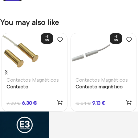
You may also like
-3
-3
0%
0%
Contactos Magnéticos
Contactos Magnéticos
Contacto
Contacto magnético
electromagnético de
Aritech para empotrar.
latón 7,5 mm cableado
Apertura máx. 12 mm.
6,30
€
9,13
€
9,00
€
13,04
€
para montaje empotrado
Cable 2m Aritech
grado 2