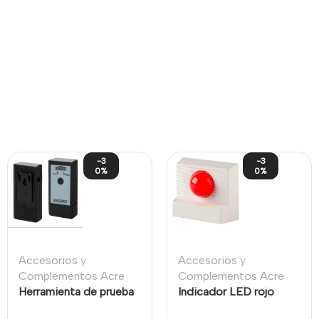
-3
-3
0%
0%
Accesorios y
Accesorios y
Complementos Acre
Complementos Acre
Herramienta de prueba
Indicador LED rojo
portátil para
SUM1490 de