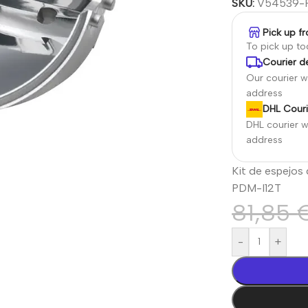
SKU:
V54539-F
Pick up f
To pick up t
Courier de
Our courier wi
address
DHL Couri
DHL courier wi
address
Kit de espejos 
PDM-I12T
81,85
-
+