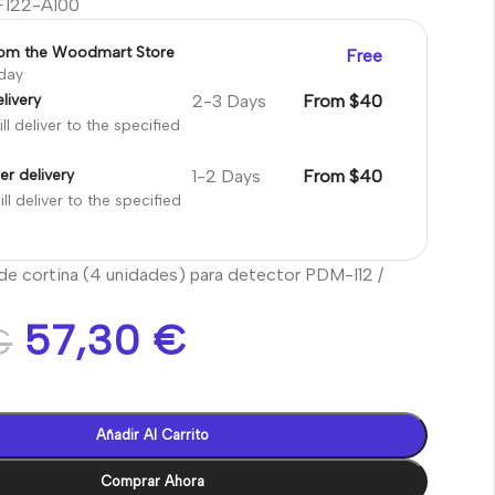
122-A100
rom the Woodmart Store
Free
oday
2-3 Days
From $40
livery
ll deliver to the specified
1-2 Days
From $40
er delivery
ll deliver to the specified
de cortina (4 unidades) para detector PDM-I12 /
57,30
€
€
Añadir Al Carrito
Comprar Ahora