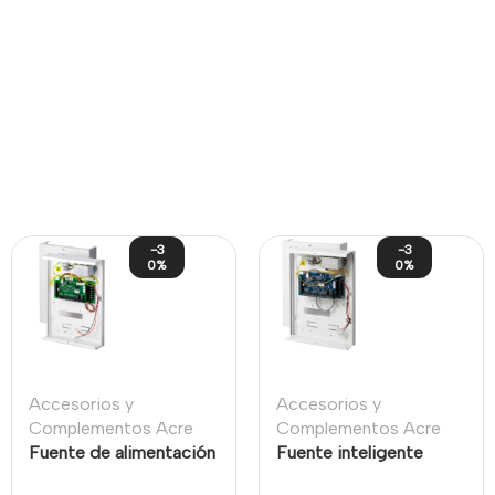
-3
-3
0%
0%
Accesorios y
Accesorios y
Complementos Acre
Complementos Acre
Fuente de alimentación
Fuente inteligente
inteligente SPCP332 8
SPCP432 para