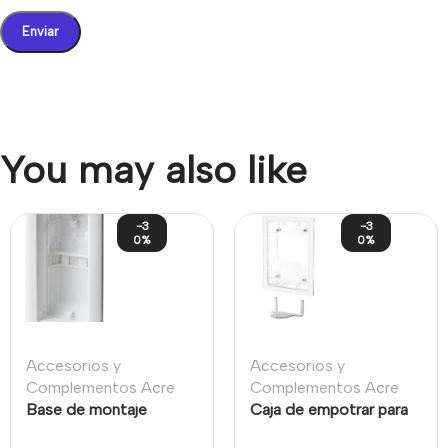
You may also like
-3
-3
0%
0%
Accesorios y
Accesorios y
Complementos Acre
Complementos Acre
Base de montaje
Caja de empotrar para
empotrado (Flush
teclados