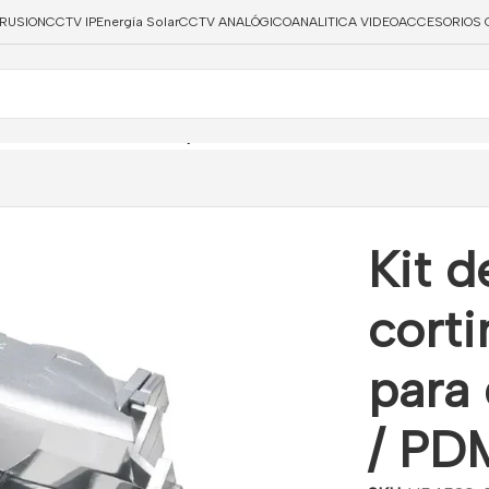
TRUSION
CCTV IP
Energía Solar
CCTV ANALÓGICO
ANALITICA VIDEO
ACCESORIOS 
 de cortina (4 unidades) para detector PDM-I12 / PDM-I12T
Kit d
corti
para
/ PD