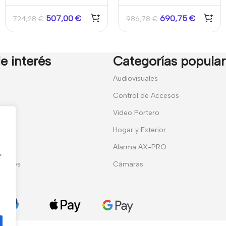
entradas 2 salidas Caja
sistemas SPC control 2
Grado 2
puertas caja grado 2
507,00
€
690,75
€
724,28
€
986,78
€
e interés
Categorías popula
7
Audiovisuales
Control de Accesos
Video Portero
Hogar y Exterior
entes
Alarma AX-PRO
,
erales
Cámaras
ies