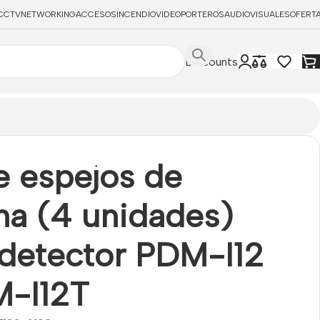
CCTV
NETWORKING
ACCESOS
INCENDIO
VIDEOPORTEROS
AUDIOVISUALES
OFERT
Discounts
e espejos de
na (4 unidades)
 detector PDM-I12
M-I12T