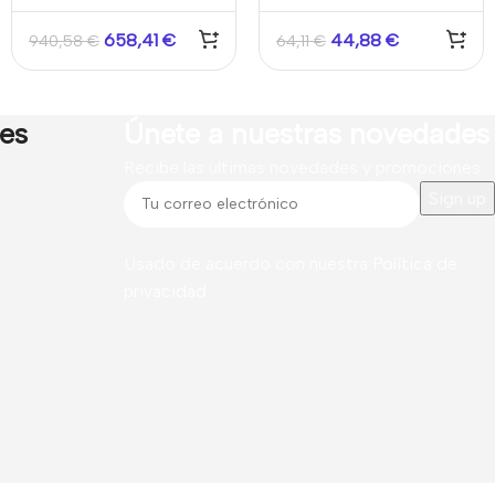
detectores sísmicos
señalización para
sistemas de intrusión y
658,41
€
44,88
€
940,58
€
64,11
€
alarma.
res
Únete a nuestras novedades
Recibe las últimas novedades y promociones.
Usado de acuerdo con nuestra
Política de
privacidad