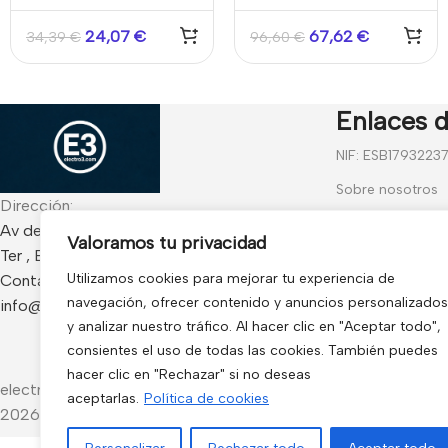
Mount Housing) para
SPCK520/SPCK521
detectores PDM-I12 /
24,07
€
67,62
€
34,39
€
96,60
€
PDM-IXA12
Enlaces d
NIF: ESB1793223
Sobre nosotros
Dirección:
Contáctanos
Av de Francia 234 Local - CP 17840 Sarria de
Valoramos tu privacidad
Ter , España
Blog
Utilizamos cookies para mejorar tu experiencia de
Contacto:
Preguntas frecu
navegación, ofrecer contenido y anuncios personalizados
info@electro3.com
Condiciones Gen
y analizar nuestro tráfico. Al hacer clic en "Aceptar todo",
consientes el uso de todas las cookies. También puedes
Política de Cook
hacer clic en "Rechazar" si no deseas
electro3 ©
aceptarlas.
Política de cookies
2026.