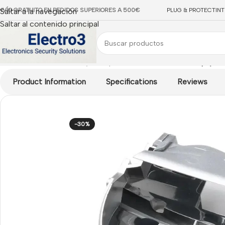
NVÍO GRATUITO EN PEDIDOS SUPERIORES A 500€
Saltar a la navegación
PLUG & PROTECT
IN
Saltar al contenido principal
Inicio
/
Acre
/
Accesorios y Complementos Acre
/
Kit de espejos
Product Information
Specifications
Reviews
-30%