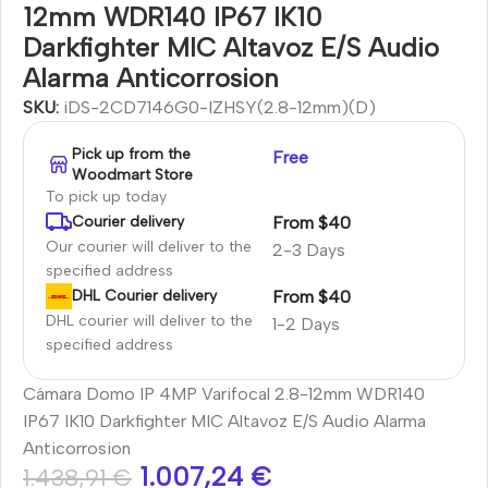
12mm WDR140 IP67 IK10
Darkfighter MIC Altavoz E/S Audio
Alarma Anticorrosion
SKU:
iDS-2CD7146G0-IZHSY(2.8-12mm)(D)
Pick up from the
Free
Woodmart Store
To pick up today
From $40
Courier delivery
Our courier will deliver to the
2-3 Days
specified address
From $40
DHL Courier delivery
DHL courier will deliver to the
1-2 Days
specified address
Cámara Domo IP 4MP Varifocal 2.8-12mm WDR140
IP67 IK10 Darkfighter MIC Altavoz E/S Audio Alarma
Anticorrosion
1.007,24
€
1.438,91
€