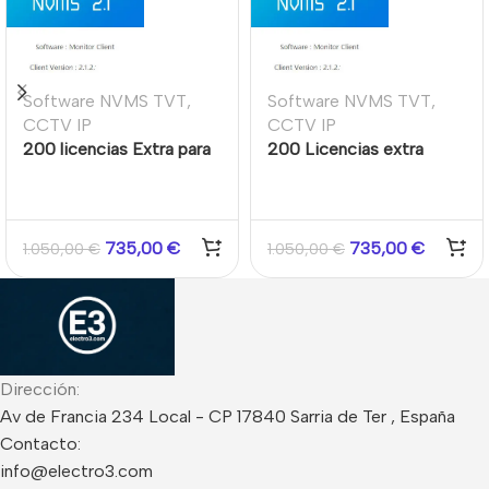
Software NVMS TVT
,
Software NVMS TVT
,
CCTV IP
CCTV IP
200 licencias Extra para
200 Licencias extra
Software profesional
software estándar NVMS
NVMS 2.1.2 TVT
2.1.2 TVT
735,00
€
735,00
€
1.050,00
€
1.050,00
€
Dirección:
Av de Francia 234 Local - CP 17840 Sarria de Ter , España
Contacto:
info@electro3.com