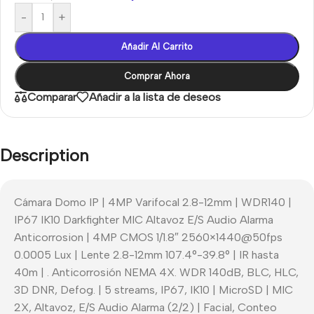
-
+
Añadir Al Carrito
Comprar Ahora
Comparar
Añadir a la lista de deseos
Description
Cámara Domo IP | 4MP Varifocal 2.8-12mm | WDR140 |
IP67 IK10 Darkfighter MIC Altavoz E/S Audio Alarma
Anticorrosion | 4MP CMOS 1/1.8″ 2560×1440@50fps
0.0005 Lux | Lente 2.8-12mm 107.4°-39.8° | IR hasta
40m | . Anticorrosión NEMA 4X. WDR 140dB, BLC, HLC,
3D DNR, Defog. | 5 streams, IP67, IK10 | MicroSD | MIC
2X, Altavoz, E/S Audio Alarma (2/2) | Facial, Conteo