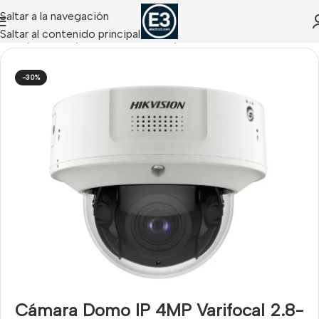
Saltar a la navegación
Saltar al contenido principal
Inicio
/
CCTV IP
/
Cámaras IP Domo / Turret
-30%
Cámara Domo IP 4MP Varifocal 2.8-