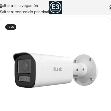
Saltar a la navegación
Saltar al contenido principal
CCTV IP
/
Cámaras IP Tubulares
/
Tubulares IP HIKVISION
-30%