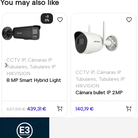
You may also like
-3
0%
CCTV IP
,
Cámaras IP
Tubulares
,
Tubulares IP
CCTV IP
,
Cámaras IP
HIKVISION
Tubulares
,
Tubulares IP
8 MP Smart Hybrid Light
HIKVISION
with ColorVu Fixed
Cámara bullet IP 2MP
Bullet Network Camera
2.8mm Audio para
exteriores Wifi
439,31
€
140,19
€
627,58
€