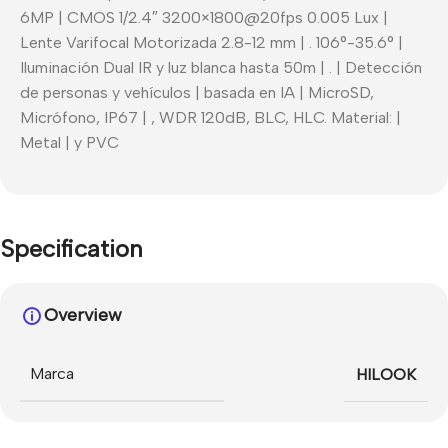
6MP | CMOS 1/2.4″ 3200×1800@20fps 0.005 Lux |
Lente Varifocal Motorizada 2.8-12 mm | . 106°-35.6° |
Iluminación Dual IR y luz blanca hasta 50m | . | Detección
de personas y vehículos | basada en IA | MicroSD,
Micrófono, IP67 | , WDR 120dB, BLC, HLC. Material: |
Metal | y PVC
Specification
Overview
Marca
HILOOK