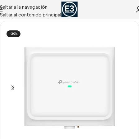
Saltar a la navegación
Saltar al contenido principal
Inicio
/
NETWORKING
/
Wireless
/
Puntos de Acceso
-30%