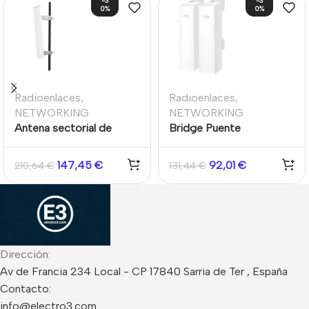
-3
-3
0%
0%
Radioenlaces
,
Radioenlaces
,
NETWORKING
NETWORKING
Antena sectorial de
Bridge Puente
polaridad dual de 5 GHz
Inalámbrico
y 19 dBi
Interior/Exterior Largo
147,45
€
92,01
€
210,64
€
131,44
€
Alcance Omada 2.4GHz
300Mbps 500m
Dirección:
Av de Francia 234 Local - CP 17840 Sarria de Ter , España
Contacto:
info@electro3.com