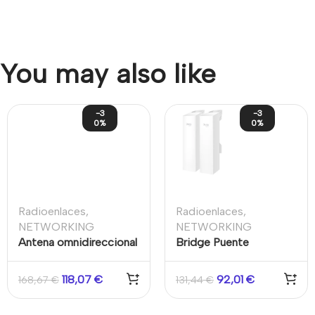
You may also like
-3
-3
0%
0%
Radioenlaces
,
Radioenlaces
,
NETWORKING
NETWORKING
Antena omnidireccional
Bridge Puente
de doble polaridad de 5
Inalámbrico
GHz y 12 dBi 360º 1km
Interior/Exterior Largo
118,07
€
92,01
€
168,67
€
131,44
€
Alcance Omada
2.4GHz 300Mbps