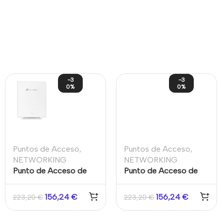
-3
-3
0%
0%
Puntos de Acceso
,
Puntos de Acceso
,
NETWORKING
NETWORKING
Punto de Acceso de
Punto de Acceso de
Escritorio Omada Wi-
Interior/Exterior Wi-Fi
Fi 6 AX3000 5GHz
6 AX1800 5GHz
156,24
€
156,24
€
223,20
€
223,20
€