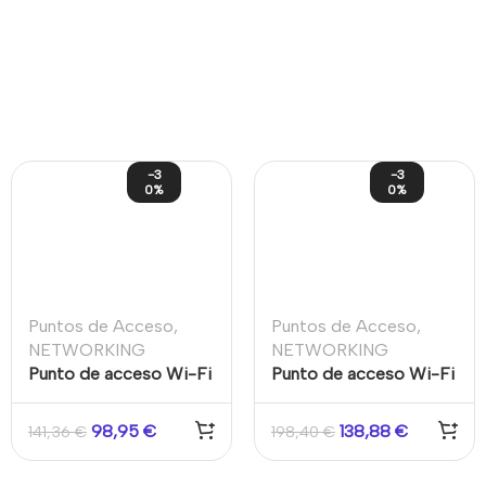
-3
-3
0%
0%
Puntos de Acceso
,
Puntos de Acceso
,
NETWORKING
NETWORKING
Punto de acceso Wi-Fi
Punto de acceso Wi-Fi
5 Montaje techo
6 Montaje en pared
450Mbps/2,4GHz y
AX3000
98,95
€
138,88
€
141,36
€
198,40
€
867Mbps/5GHz
simultáneos (1317Mbps)