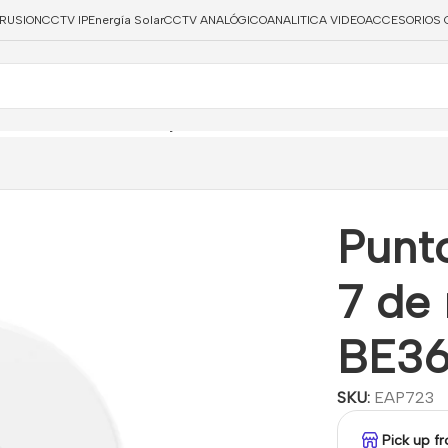
TRUSION
CCTV IP
Energía Solar
CCTV ANALÓGICO
ANALITICA VIDEO
ACCESORIOS 
cceso Wi-Fi 7 de montaje en techo BE3600
Punt
7 de
BE3
SKU:
EAP723
Pick up f