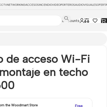
CCTV
NETWORKING
ACCESOS
INCENDIO
VIDEOPORTEROS
AUDIOVISUALES
OFERT
Discounts
o de acceso Wi-Fi
 montaje en techo
600
rom the Woodmart Store
Free