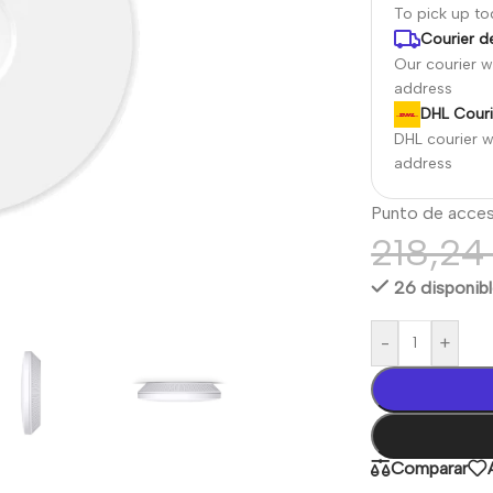
To pick up t
Courier de
Our courier wi
address
DHL Couri
DHL courier wi
address
Punto de acce
218,2
26 disponib
-
+
Comparar