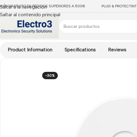
NVÍO GRATUITO EN PEDIDOS SUPERIORES A 500€
Saltar a la navegación
PLUG & PROTECT
IN
Saltar al contenido principal
Inicio
/
NETWORKING
/
Wireless
/
Puntos de Acceso
/
Punto de a
Product Information
Specifications
Reviews
-30%