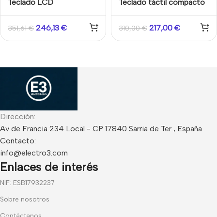
Teclado LCD
Teclado táctil compacto
SPCK520.100-N para
con display gráfico SPC
sistemas SPC de
G3 Acre SPCK520.100-N
246,13
€
217,00
€
351,61
€
310,00
€
intrusión
Dirección:
Av de Francia 234 Local - CP 17840 Sarria de Ter , España
Contacto:
info@electro3.com
Enlaces de interés
NIF: ESB17932237
Sobre nosotros
Contáctanos