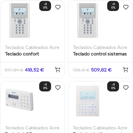
-3
-3
0%
0%
Teclados Cableados Acre
Teclados Cableados Acre
Teclado confort
Teclado control sistemas
SPCK620.100-N para
intrusión serie SPC
sistemas SPC.
SPCK623.100-N Comfort
418,52
€
509,82
€
597,89
€
728,31
€
Keypad
-3
-3
0%
0%
Teclados Cableados Acre
Teclados Cableados Acre