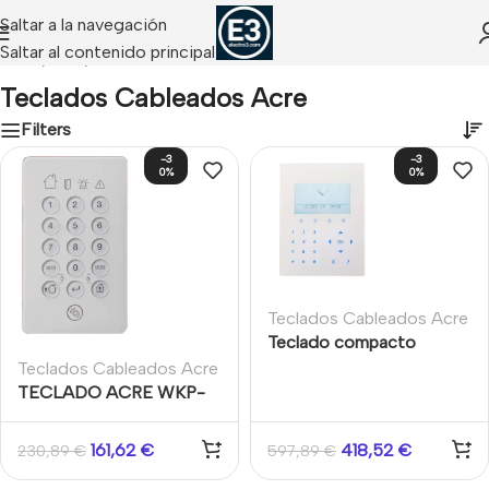
Saltar a la navegación
Saltar al contenido principal
Inicio
/
Acre
/
Teclados Cableados Acre
Teclados Cableados Acre
Filters
-3
-3
0%
0%
Teclados Cableados Acre
Teclado compacto
SPCK521.100-N para
Teclados Cableados Acre
sistemas SPC.
TECLADO ACRE WKP-
SIM wireless keypad
161,62
€
418,52
€
230,89
€
597,89
€