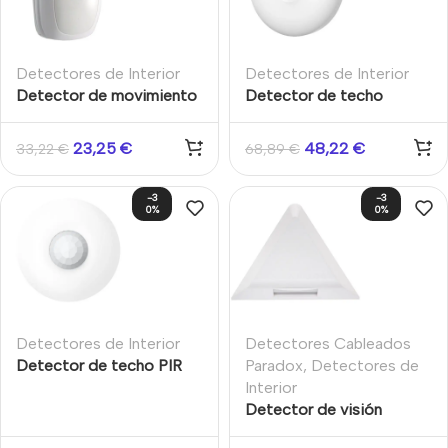
Detectores de Interior
Detectores de Interior
Detector de movimiento
Detector de techo
PQ15/100 Cableado
interior cableado 12m
Grado 2 PIR QUAD 15m
Doble tecnología
23,25
€
48,22
€
33,22
€
68,89
€
Interior Aritech
Infrarrojo Microondas
Hikvision
-3
-3
0%
0%
Detectores de Interior
Detectores Cableados
Detector de techo PIR
Paradox
,
Detectores de
cableado interior Grado 2
Interior
Hikvision
Detector de visión
vertical infrarrojo Paradox