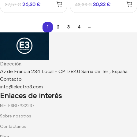
PARADOOR
26,30
€
30,33
€
37,57
€
43,33
€
1
2
3
4
→
Dirección:
Av de Francia 234 Local - CP 17840 Sarria de Ter , España
Contacto:
info@electro3.com
Enlaces de interés
NIF: ESB17932237
Sobre nosotros
Contáctanos
Blog