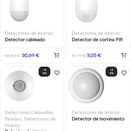
Detectores de Interior
Detectores de Interior
Detector cableado
Detector de cortina PIR
interno 12m / 85,9° doble
cableado 15m 6,3º
tecnología Microondas +
Resistencias EOL
30,69
€
11,05
€
43,84
€
15,79
€
PIR Inmunidad mascotas
alarma/cableado. Grado 2
30kg Resistencias EOL
Hikvision
-3
-3
alarma/cableado Grado 2
0%
0%
Hikvision
Detectores Cableados
Detectores de Interior
Paradox
,
Detectores de
Detector de movimiento
Interior
de doble tecnología