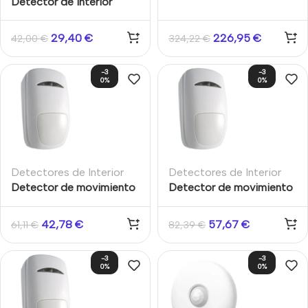
Detector de interior
PIR/MW con AM, 360º, 18
cableado 360º Paradox
cortinas de 16m.
DG467. Direccionable.
29,40
€
226,95
€
42,00
€
324,22
€
-3
-3
0%
0%
Detectores de Interior
Detectores de Interior
Detector de movimiento
Detector de movimiento
DT15/100 Grado2
DT15+/1900 Cableado
Cableado Tecnología Dual
Grado3 Tecnología Dual
42,78
€
57,67
€
61,11
€
82,39
€
15m Interior Aritech
15m Interior Antimasking
Aritech
-3
-3
0%
0%