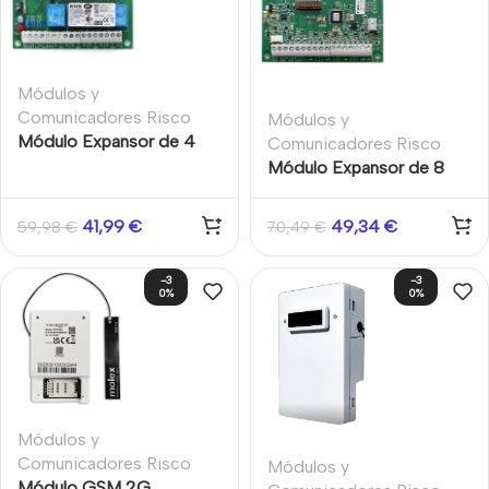
Módulos y
Comunicadores Risco
Módulos y
Módulo Expansor de 4
Comunicadores Risco
salidas a relé de Grado 3
Módulo Expansor de 8
para centrales LightSYS+
zonas cableadas
convencionales Grado 3
41,99
€
49,34
€
59,98
€
70,49
€
para LightSYS+, LightSYS
y ProSYS Plus
-3
-3
0%
0%
Módulos y
Comunicadores Risco
Módulos y
Módulo GSM 2G