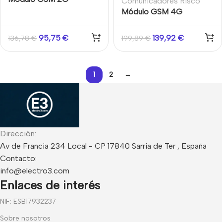
Comunicadores Risco
enchufable Multi-Socket
Módulo GSM 4G
de Grado 3 para
enchufable Multi-Socket
LightSYS+, con antena
voz y datos, Grado 2,
95,75
€
139,92
€
136,78
€
199,89
€
PCB para montaje interno
para Lightsys Air
en caja de PVC
1
2
→
Dirección:
Av de Francia 234 Local - CP 17840 Sarria de Ter , España
Contacto:
info@electro3.com
Enlaces de interés
NIF: ESB17932237
Sobre nosotros