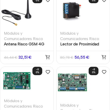
0%
0%
Módulos y
Módulos y
Comunicadores Risco
Comunicadores Risco
Antena Risco GSM 4G
Lector de Proximidad
con cable de 3m para caja
13,56MHz. Solamente
de policarbonato
circuito impreso
32,51
€
56,55
€
46,44
€
80,78
€
-3
-3
0%
0%
Módulos y
Módulos y
Comunicadores Risco