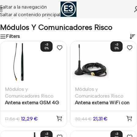
Saltar a la navegación
Saltar al contenido principal
Inicio
/
Risco
/
Módulos y Comunicadores Risco
Módulos Y Comunicadores Risco
Filters
-3
-3
0%
0%
Módulos y
Módulos y
Comunicadores Risco
Comunicadores Risco
Antena externa WiFi con
Antena externa GSM 4G
cable para WiComm Pro
para LigthSYS+ Latiguillo
Risco
20cm
12,29
€
21,31
€
17,56
€
30,44
€
-3
-3