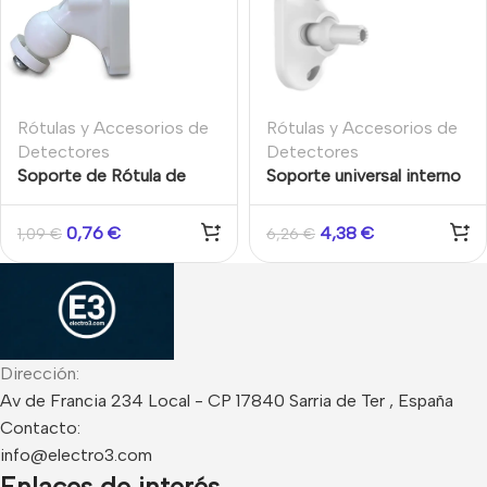
Rótulas y Accesorios de
Rótulas y Accesorios de
Detectores
Detectores
Soporte de Rótula de
Soporte universal interno
pared para detectores
para detector Ajuste
DigiSense PIR Risco
multiángulo montaje
0,76
€
4,38
€
1,09
€
6,26
€
pared/techo Hikvision
Dirección:
Av de Francia 234 Local - CP 17840 Sarria de Ter , España
Contacto:
info@electro3.com
Enlaces de interés