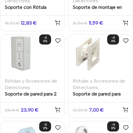
Detectores
Detectores
Soporte con Rótula
Soporte de montaje en
Giratorio 90º para
pared/techo con rótula
WatchOUT RISCO
giratoria para detectores
12,83
€
11,59
€
18,33
€
16,56
€
serie VE735
-3
-3
0%
0%
Rótulas y Accesorios de
Rótulas y Accesorios de
Detectores
Detectores
Soporte de pared para 2
Soporte de pared para
detectores Pyronix de
detectores PQ15 y DT15
exterior con instalación
Aritech
23,90
€
7,00
€
34,14
€
10,00
€
en 90º.
-3
-3
0%
0%