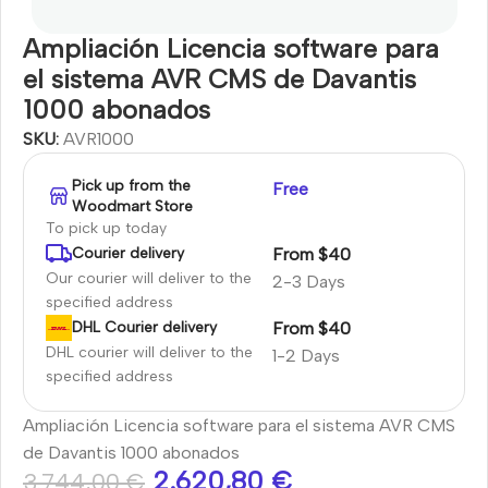
Ampliación Licencia software para
el sistema AVR CMS de Davantis
1000 abonados
SKU:
AVR1000
Pick up from the
Free
Woodmart Store
To pick up today
From $40
Courier delivery
Our courier will deliver to the
2-3 Days
specified address
From $40
DHL Courier delivery
DHL courier will deliver to the
1-2 Days
specified address
Ampliación Licencia software para el sistema AVR CMS
de Davantis 1000 abonados
2.620,80
€
3.744,00
€