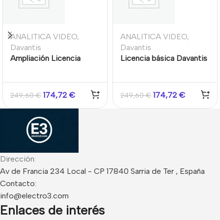
ANALITICA VIDEO
,
ANALITICA VIDEO
,
Davantis
Davantis
Ampliación Licencia
Licencia básica Davantis
software para el sistema
AVR 10 abonados
AVR CMS de Davantis 10
abonados
174,72
€
174,72
€
249,60
€
249,60
€
Dirección:
Av de Francia 234 Local - CP 17840 Sarria de Ter , España
Contacto:
info@electro3.com
Enlaces de interés