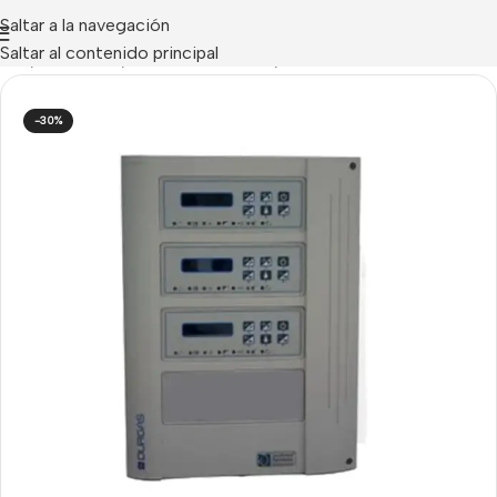
Saltar a la navegación
Saltar al contenido principal
nicio
/
INCENDIO
/
Detección de Gas
/
Centrales de Gas
-30%