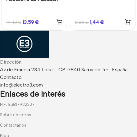
llave de test para
Color Rojo Kidde/Aritech
pulsador, metal Kidde
(Paquete de 10
13,59
€
1,44
€
19,42
€
2,06
€
unidades)
Dirección:
Av de Francia 234 Local - CP 17840 Sarria de Ter , España
Contacto:
info@electro3.com
Enlaces de interés
NIF: ESB17932237
Sobre nosotros
Contáctanos
Blog