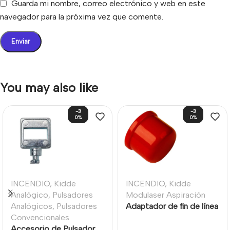
Guarda mi nombre, correo electrónico y web en este
navegador para la próxima vez que comente.
You may also like
-3
-3
0%
0%
INCENDIO
,
Kidde
INCENDIO
,
Kidde
Analógico
,
Pulsadores
Modulaser Aspiración
Analógicos
,
Pulsadores
Adaptador de fin de línea
Convencionales
para Tubería 27mm de
Accesorio de Pulsador,
sistemas por aspiración