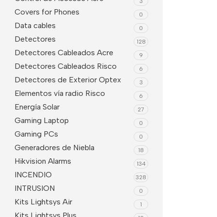
3
Covers for Phones
0
Data cables
0
Detectores
128
Detectores Cableados Acre
9
Detectores Cableados Risco
6
Detectores de Exterior Optex
3
Elementos vía radio Risco
6
Energía Solar
27
Gaming Laptop
0
Gaming PCs
0
Generadores de Niebla
18
Hikvision Alarms
134
INCENDIO
328
INTRUSION
0
Kits Lightsys Air
1
Kits Lightsys Plus