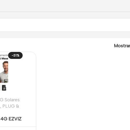
Mostra
-31%
G Solares
,
PLUG &
r 4G EZVIZ
a + SIM 6