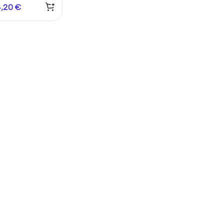
croSD 64GB —
4,20
€
Fi