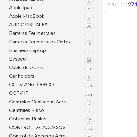
0
Meses + Mi
27
395,20
€
Apple Ipad
Sin Luz ni Wi
0
Apple MacBook
0
AUDIOVISUALES
58
Barreras Perimetrales
9
Barreras Perimetrales Optex
13
Business Laptop
0
Bysecur
23
Cable de Alarma
13
Car holders
0
CCTV ANALÓGICO
120
CCTV IP
724
Centrales Cableadas Acre
17
Centrales Risco
3
Columnas Bunker
17
CONTROL DE ACCESOS
204
Control de Accesos Acre