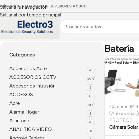
NVÍO GRATUITO EN PEDIDOS SUPERIORES A 500€
Saltar a la navegación
Saltar al contenido principal
Inicio
/
Productos etiquetados “Batería”
Batería
Categories
Accesorios Acre
4
ACCESORIOS CCTV
395
Accesorios Intrusión
3
ACCESOS
0
Acre
147
Cámaras IP 4
Alarma Hogar
(Autónomas)
1
PROTECT
All in one
4
Cámara Sola
ANALITICA VIDEO
111
3MP Autónom
Android Tablets