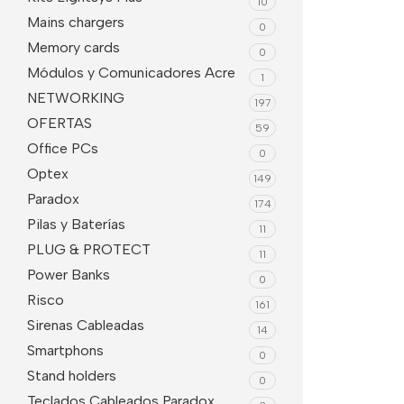
10
Mains chargers
0
Memory cards
0
Módulos y Comunicadores Acre
1
NETWORKING
197
OFERTAS
59
Office PCs
0
Optex
149
Paradox
174
Pilas y Baterías
11
PLUG & PROTECT
11
Power Banks
0
Risco
161
Sirenas Cableadas
14
Smartphons
0
Stand holders
0
Teclados Cableados Paradox