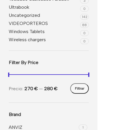
3
Ultrabook
0
Uncategorized
142
VIDEOPORTEROS
88
Windows Tablets
0
Wireless chargers
0
Filter By Price
Precio:
270 €
—
280 €
Filtrar
Brand
ANVIZ
1