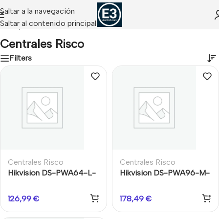
Saltar a la navegación
Saltar al contenido principal
Inicio
/
Centrales Risco
Centrales Risco
Filters
Centrales Risco
Centrales Risco
Hikvision DS-PWA64-L-
Hikvision DS-PWA96-M-
WE – Panel Alarma
WE – Panel Alarma
Inalámbrico 64 Zonas
Inalámbrico 96 Zonas 4G
126,99
€
178,49
€
AX-PRO Negro
AX-PRO Negro