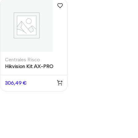
Centrales Risco
Hikvision Kit AX-PRO
UltraSmart – Panel
Híbrido 96 Zonas +
306,49
€
Teclado LCD Táctil