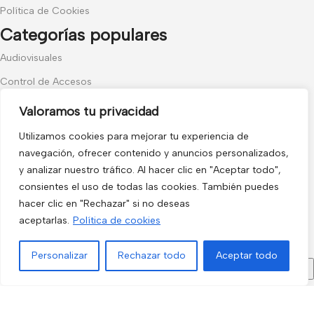
Política de Cookies
Categorías populares
Audiovisuales
Control de Accesos
Video Portero
Valoramos tu privacidad
Hogar y Exterior
Utilizamos cookies para mejorar tu experiencia de
navegación, ofrecer contenido y anuncios personalizados,
Alarma AX-PRO
y analizar nuestro tráfico. Al hacer clic en "Aceptar todo",
Cámaras
consientes el uso de todas las cookies. También puedes
Únete a nuestras novedades
hacer clic en "Rechazar" si no deseas
aceptarlas.
Política de cookies
Recibe las últimas novedades y promociones.
Personalizar
Rechazar todo
Aceptar todo
Menú
Filtros
Lista de deseos
Comparar
Carrito
Usado de acuerdo con nuestra
Política de privacidad