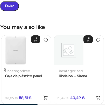
You may also like
-3
-2
0%
1%
Uncategorized
Uncategorized
Caja de plástico panel
Hikvision – Sirena
AX Hybrid Pro
Exterior Cableada 105dB
LED Rojo AX-Hybrid
58,51
€
40,49
€
83,59
€
51,49
€