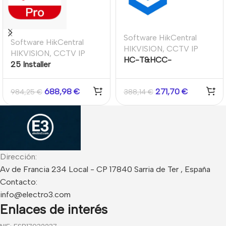
Software HikCentral
Software HikCentral
HIKVISION
,
CCTV IP
HIKVISION
,
CCTV IP
HC-T&HCC-
25 Installer
EventRecording/30Day/1CH
Account/1year
688,98
€
271,70
€
984,25
€
388,14
€
Dirección:
Av de Francia 234 Local - CP 17840 Sarria de Ter , España
Contacto:
info@electro3.com
Enlaces de interés