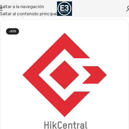
Saltar a la navegación
Saltar al contenido principal
io
/
CCTV IP
/
Software
/
Software HikCentral HIKVISION
-30%