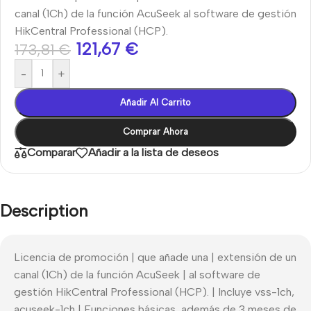
canal (1Ch) de la función AcuSeek al software de gestión
HikCentral Professional (HCP).
121,67
€
173,81
€
-
+
Añadir Al Carrito
Comprar Ahora
Comparar
Añadir a la lista de deseos
Description
Licencia de promoción | que añade una | extensión de un
canal (1Ch) de la función AcuSeek | al software de
gestión HikCentral Professional (HCP). | Incluye vss-1ch,
acuseek-1ch | Funciones básicas, además de 3 meses de