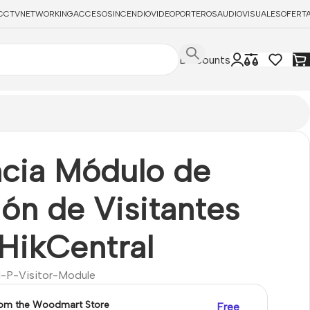
CCTV
NETWORKING
ACCESOS
INCENDIO
VIDEOPORTEROS
AUDIOVISUALES
OFERT
Discounts
ncia Módulo de
ón de Visitantes
 HikCentral
l-P-Visitor-Module
rom the Woodmart Store
Free