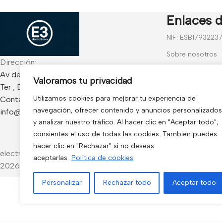
Enlaces d
NIF: ESB1793223
Sobre nosotros
Dirección:
Contáctanos
Av de Francia 234 Local - CP 17840 Sarria de
Valoramos tu privacidad
Ter , España
Blog
Utilizamos cookies para mejorar tu experiencia de
Contacto:
Preguntas frecu
navegación, ofrecer contenido y anuncios personalizados
info@electro3.com
Condiciones Gen
y analizar nuestro tráfico. Al hacer clic en "Aceptar todo",
consientes el uso de todas las cookies. También puedes
Política de Cook
hacer clic en "Rechazar" si no deseas
electro3 ©
aceptarlas.
Política de cookies
2026.
Personalizar
Rechazar todo
Aceptar todo