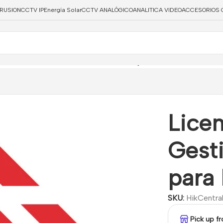
TRUSION
CCTV IP
Energía Solar
CCTV ANALÓGICO
ANALITICA VIDEO
ACCESORIOS 
ncia Módulo de Gestión de Visitantes para HikCentral
Lice
Gesti
para
SKU:
HikCentra
Pick up f