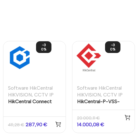
-3
-3
0%
0%
Software HikCentral
Software HikCentral
HIKVISION
,
CCTV IP
HIKVISION
,
CCTV IP
HikCentral Connect
HikCentral-P-VSS-
/1Y
5Door/1Year ACC & TA
Base/300Ch
20.000,11
€
287,90
€
14.000,08
€
411,28
€