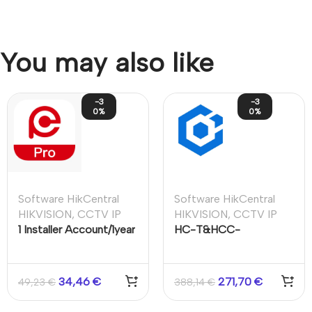
You may also like
-3
-3
0%
0%
Software HikCentral
Software HikCentral
HIKVISION
,
CCTV IP
HIKVISION
,
CCTV IP
1 Installer Account/1year
HC-T&HCC-
EventRecording/30Day/1CH
34,46
€
271,70
€
49,23
€
388,14
€