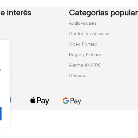
e interés
Categorías popula
7
Audiovisuales
Control de Accesos
Video Portero
Hogar y Exterior
entes
Alarma AX-PRO
,
erales
Cámaras
ies