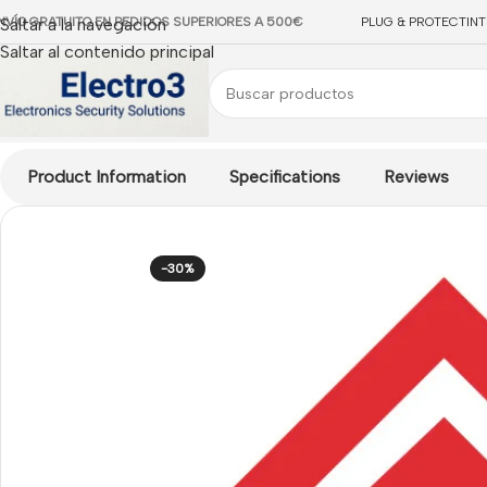
NVÍO GRATUITO EN PEDIDOS SUPERIORES A 500€
Saltar a la navegación
PLUG & PROTECT
IN
Saltar al contenido principal
Inicio
/
CCTV IP
/
Software
/
Software HikCentral HIKVISION
/
Lice
Product Information
Specifications
Reviews
-30%