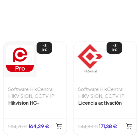
-3
-3
0%
0%
Software HikCentral
Software HikCentral
HIKVISION
,
CCTV IP
HIKVISION
,
CCTV IP
Hikvision HC-
Licencia activación
EventRecording/7Day/1CH/1Y
HikCentral módulo de
Licencia para HikConnect,
informes para Cámaras
gestionar 7 días de eventos
térmicas
164,29
€
171,38
€
234,70
€
244,83
€
de 1 canal, 1 año