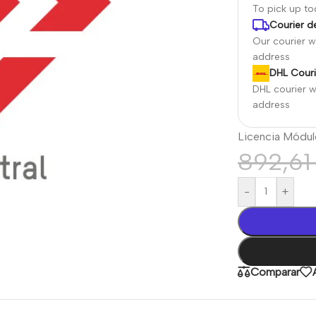
To pick up t
Courier de
Our courier wi
address
DHL Couri
DHL courier wi
address
Licencia Módul
892,6
-
+
Comparar