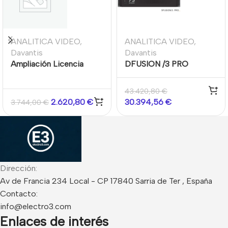
ANALITICA VIDEO
,
ANALITICA VIDEO
,
Davantis
Davantis
Ampliación Licencia
DFUSION /3 PRO
software para el sistema
Servidor de análisis IP de
AVR CMS de Davantis
16 canales
43.420,80
€
1000 abonados
2.620,80
€
30.394,56
€
3.744,00
€
Dirección:
Av de Francia 234 Local - CP 17840 Sarria de Ter , España
Contacto:
info@electro3.com
Enlaces de interés