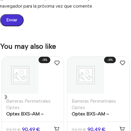
navegador para la próxima vez que comente.
You may also like
-3%
-3%
Barreras Perimetrales
Barreras Perimetrales
Optex
Optex
Optex BXS-AM –
Optex BXS-AM –
Detector PIR Dual
Detector PIR Dual
Cortina Exterior
Cortina Exterior
90,49
€
90,49
€
93,19
€
93,19
€