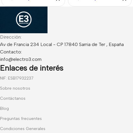
Cableado 12m
Cableado 12m
Antimasking Blanco IP55
Antimasking Negro IP55
Dirección:
Av de Francia 234 Local - CP 17840 Sarria de Ter , España
Contacto:
info@electro3.com
Enlaces de interés
NIF: ESB17932237
Sobre nosotros
Contáctanos
Blog
Preguntas frecuentes
Condiciones Generales