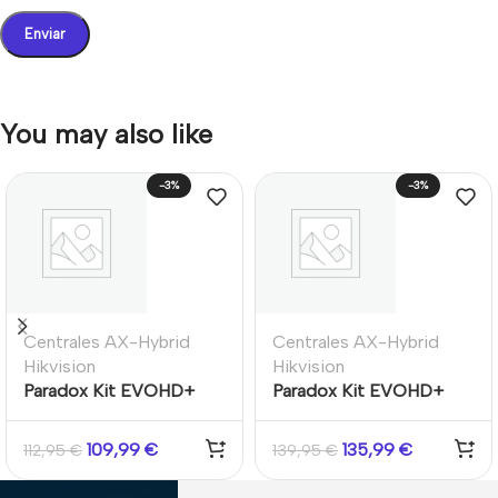
You may also like
-3%
-3%
Centrales AX-Hybrid
Centrales AX-Hybrid
Hikvision
Hikvision
Paradox Kit EVOHD+
Paradox Kit EVOHD+
Grado 3 – Central 8-192
Grado 3 – Central 8-192
Zonas + Teclado K641 +
Zonas + Teclado Táctil
109,99
€
135,99
€
112,95
€
139,95
€
Caja Grande
TM50