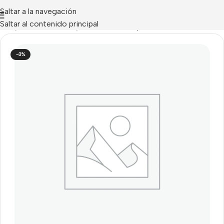
Saltar a la navegación
Saltar al contenido principal
nicio
/
Hikvision Alarms
/
Centrales AX-Hybrid Hikvision
-3%