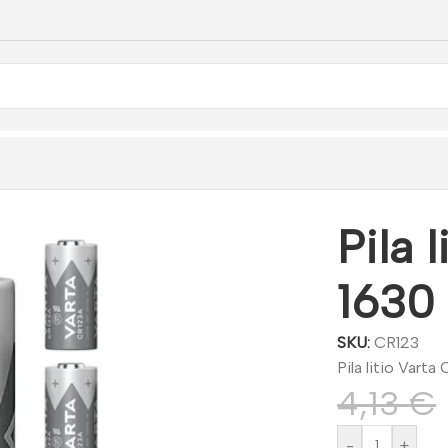
rta CR123A 1630 mAh
Pila 
1630
SKU:
CR123
Pila litio Vart
4,13
€
-
+