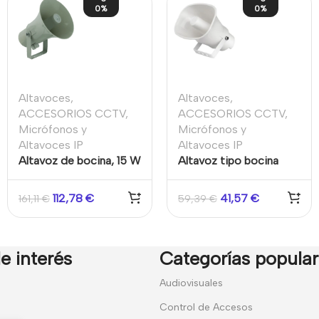
0%
0%
Altavoces
,
Altavoces
,
ACCESORIOS CCTV
,
ACCESORIOS CCTV
,
Micrófonos y
Micrófonos y
Altavoces IP
Altavoces IP
Altavoz de bocina, 15 W
Altavoz tipo bocina
de potencia, 100 V
analógico 30 W Color
Blanco
112,78
€
41,57
€
161,11
€
59,39
€
e interés
Categorías popula
7
Audiovisuales
Control de Accesos