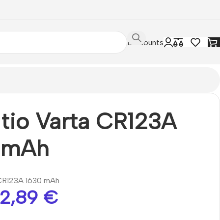
Discounts
litio Varta CR123A
 mAh
a CR123A 1630 mAh
2,89
€