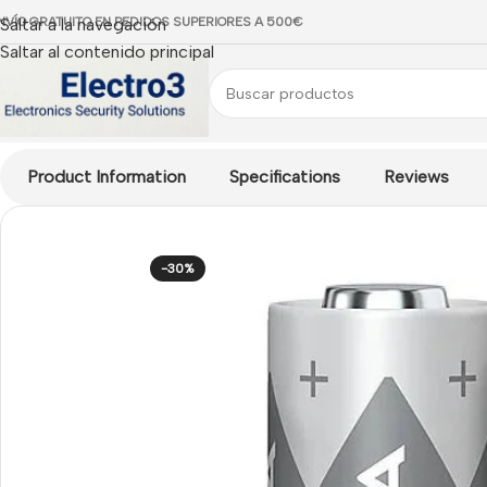
NVÍO GRATUITO EN PEDIDOS SUPERIORES A 500€
Saltar a la navegación
Saltar al contenido principal
Inicio
/
ACCESORIOS CCTV
/
Alimentación CCTV
/
Pila litio Va
Product Information
Specifications
Reviews
-30%