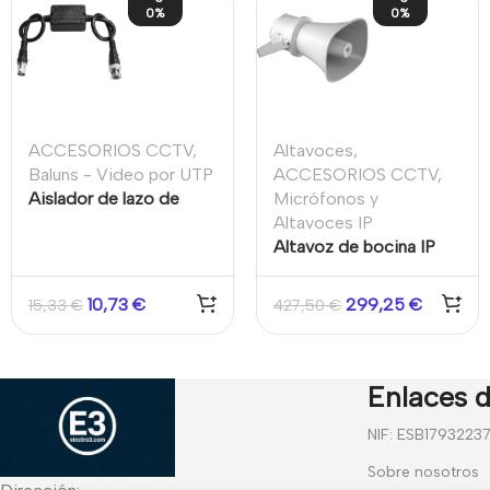
0%
0%
ACCESORIOS CCTV
,
Altavoces
,
Baluns - Video por UTP
ACCESORIOS CCTV
,
Aislador de lazo de
Micrófonos y
Tierra
Altavoces IP
Altavoz de bocina IP
7W
10,73
€
299,25
€
15,33
€
427,50
€
Enlaces d
NIF: ESB1793223
Sobre nosotros