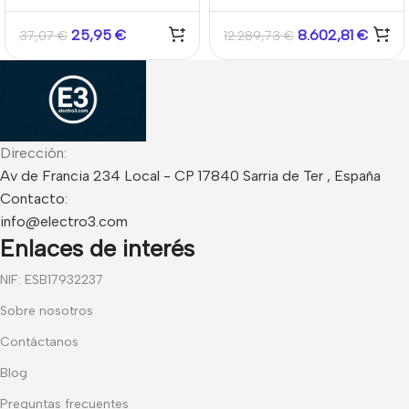
tipo pestillo eléctrico.
temperatura Hikvision
Fail Secure.NC. Placa de
25,95
€
8.602,81
€
37,07
€
12.289,73
€
montaje larga. Retención
500Kg. Cerrada incluso
sin corriente
Dirección:
Av de Francia 234 Local - CP 17840 Sarria de Ter , España
Contacto:
info@electro3.com
Enlaces de interés
NIF: ESB17932237
Sobre nosotros
Contáctanos
Blog
Preguntas frecuentes