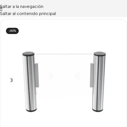
Saltar a la navegación
Saltar al contenido principal
L DE ACCESOS
/
Hikvision Control de Accesos
/
Tornos
-30%