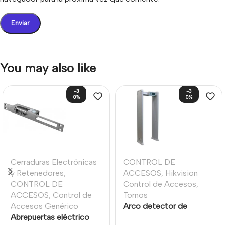
You may also like
-3
-3
0%
0%
Cerraduras Electrónicas
CONTROL DE
y Retenedores
,
ACCESOS
,
Hikvision
CONTROL DE
Control de Accesos
,
ACCESOS
,
Control de
Tornos
Accesos Genérico
Arco detector de
Abrepuertas eléctrico
metales con medición de