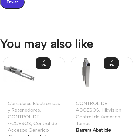
You may also like
-3
-3
0%
0%
Cerraduras Electrónicas
CONTROL DE
y Retenedores
,
ACCESOS
,
Hikvision
CONTROL DE
Control de Accesos
,
ACCESOS
,
Control de
Tornos
Accesos Genérico
Barrera Abatible