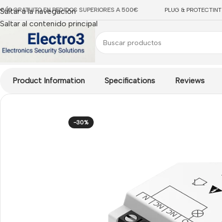
NVÍO GRATUITO EN PEDIDOS SUPERIORES A 500€
Saltar a la navegación
PLUG & PROTECT
IN
Saltar al contenido principal
Inicio
/
CONTROL DE ACCESOS
/
Ezviz Accesos
/
Accesorios Ez
Product Information
Specifications
Reviews
-30%