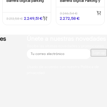
Barrera digital parking
Barrera digital Parking y
con brazo recto 6m
acceso vehículos con
Poste de valla 4m
3.246,54
€
Izquierda Velocidad
2.249,51
€
2.272,58
€
3.213,58
€
ajustable Elevación 3-
5s Bajada 4-6s
res
Únete a nuestras novedades
Recibe las últimas novedades y promociones.
Usado de acuerdo con nuestra
Política de
privacidad