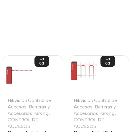
-3
-3
0%
0%
Hikvision Control de
Hikvision Control de
Accesos
,
Barreras y
Accesos
,
Barreras y
Accesorios Parking
,
Accesorios Parking
,
CONTROL DE
CONTROL DE
ACCESOS
ACCESOS