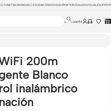
CCTV
NETWORKING
ACCESOS
INCENDIO
VIDEOPORTEROS
AUDIOVISUALES
OFERT
Discounts
minación
 WiFi 200m
igente Blanco
rol inalámbrico
inación