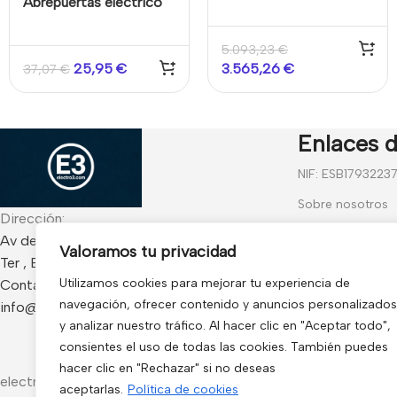
Abrepuertas eléctrico
Derecha Pro
tipo pestillo eléctrico.
Fail Secure.NC. Placa de
5.093,23
€
montaje larga.
25,95
€
3.565,26
€
37,07
€
Retención 500Kg.
Cerrada incluso sin
corriente
Enlaces d
NIF: ESB1793223
Sobre nosotros
Dirección:
Contáctanos
Av de Francia 234 Local - CP 17840 Sarria de
Valoramos tu privacidad
Ter , España
Blog
Utilizamos cookies para mejorar tu experiencia de
Contacto:
Preguntas frecu
navegación, ofrecer contenido y anuncios personalizados
info@electro3.com
Condiciones Gen
y analizar nuestro tráfico. Al hacer clic en "Aceptar todo",
consientes el uso de todas las cookies. También puedes
Política de Cook
hacer clic en "Rechazar" si no deseas
electro3 ©
aceptarlas.
Política de cookies