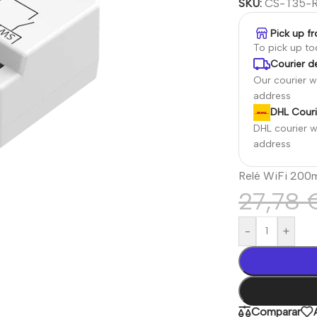
SKU:
CS-T35-
Pick up f
To pick up t
Courier de
Our courier wi
address
DHL Couri
DHL courier wi
address
Relé WiFi 200m 
27,78
-
+
Comparar