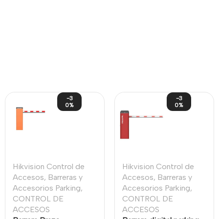
-3
-3
0%
0%
Hikvision Control de
Hikvision Control de
Accesos
,
Barreras y
Accesos
,
Barreras y
Accesorios Parking
,
Accesorios Parking
,
CONTROL DE
CONTROL DE
ACCESOS
ACCESOS