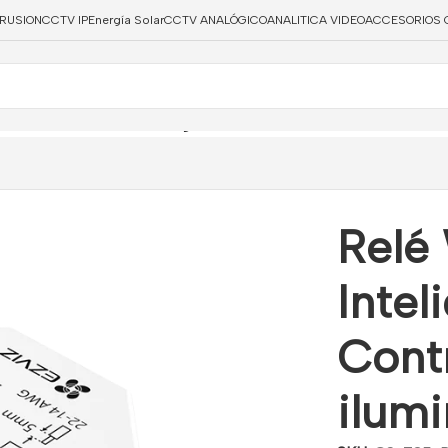
TRUSION
CCTV IP
Energía Solar
CCTV ANALÓGICO
ANALITICA VIDEO
ACCESORIOS 
viz
/
Relé WiFi 200m Inteligente Blanco Control inalámbrico ilu
Relé
Intel
Cont
ilum