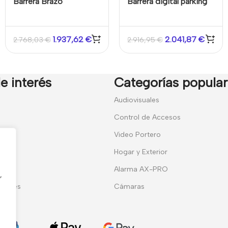
Barrera Brazo
Barrera digital parking
telescópico 4m
con brazo recto 3m
Velocidad ajustable
Izquierda o derecha
1.937,62
€
2.041,87
€
2.768,03
€
2.916,95
€
Hikvision
e interés
Categorías popula
7
Audiovisuales
Control de Accesos
Video Portero
Hogar y Exterior
entes
Alarma AX-PRO
,
erales
Cámaras
ies