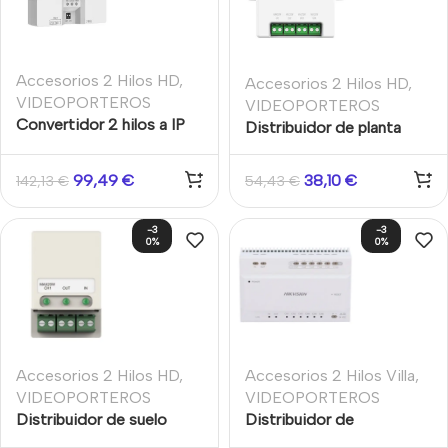
Accesorios 2 Hilos HD
,
Accesorios 2 Hilos HD
,
VIDEOPORTEROS
VIDEOPORTEROS
Convertidor 2 hilos a IP
Distribuidor de planta
para sistemas de 2 hilos
HD
99,49
€
38,10
€
142,13
€
54,43
€
-3
-3
0%
0%
Accesorios 2 Hilos HD
,
Accesorios 2 Hilos Villa
,
VIDEOPORTEROS
VIDEOPORTEROS
Distribuidor de suelo
Distribuidor de
compacto HD de 2 hilos
vídeo/audio de dos hilos