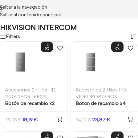
Saltar a la navegación
Saltar al contenido principal
Inicio
/
HIKVISION INTERCOM
HIKVISION INTERCOM
Filters
-3
-3
0%
0%
Accesorios 2 Hilos HD
,
Accesorios 2 Hilos HD
,
VIDEOPORTEROS
VIDEOPORTEROS
Botón de recambio x2
Botón de recambio x4
para placa de
para placa de
videoportero exterior
videoportero exterior
18,19
€
23,87
€
25,98
€
34,10
€
-3
-3