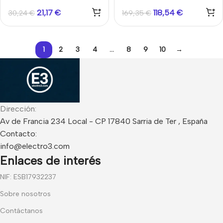
a IP Conexión en cascada
21,17
€
118,54
€
30,24
€
169,35
€
6CH TCP/IP RJ45
Hikvision
1
2
3
4
…
8
9
10
→
Dirección:
Av de Francia 234 Local - CP 17840 Sarria de Ter , España
Contacto:
info@electro3.com
Enlaces de interés
NIF: ESB17932237
Sobre nosotros
Contáctanos