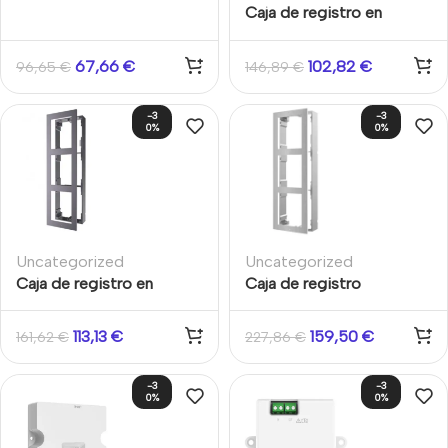
superficie para 2 módulos
Caja de registro en
de videoportero Aluminio
superficie para 2 módulos
Hikvision
de videoportero
67,66
€
102,82
€
96,65
€
146,89
€
Hikvision acabado en
acero inoxidable
-3
-3
0%
0%
Uncategorized
Uncategorized
Caja de registro en
Caja de registro
superficie para 3 módulos
superficie para 3 módulos
de videoportero Aluminio
de videoportero
113,13
€
159,50
€
161,62
€
227,86
€
Hikvision
Hikvision acabado en
acero inoxidable
-3
-3
0%
0%