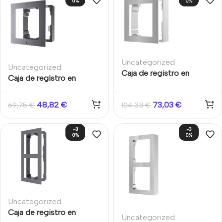
0%
0%
Uncategorized
Uncategorized
Caja de registro en
Caja de registro en
superficie para 1 módulo
superficie para 1 módulo
de videoportero
de videoportero Aluminio
48,82
€
73,03
€
69,75
€
104,33
€
Hikvision acabado en
Hikvision
acero inoxidable
-3
-3
0%
0%
Uncategorized
Caja de registro en
Uncategorized