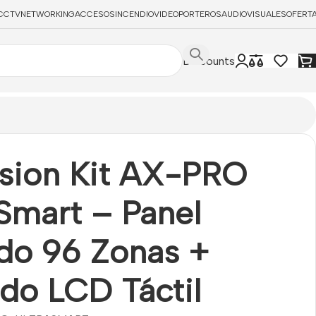
CCTV
NETWORKING
ACCESOS
INCENDIO
VIDEOPORTEROS
AUDIOVISUALES
OFERT
Discounts
ision Kit AX-PRO
Smart – Panel
ido 96 Zonas +
do LCD Táctil