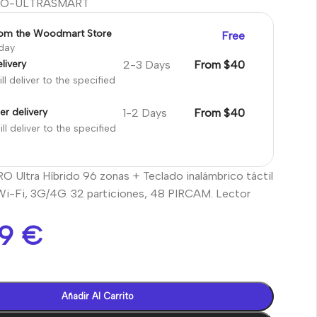
RO-ULTRASMART
rom the Woodmart Store
Free
oday
2-3 Days
From $40
livery
ll deliver to the specified
1-2 Days
From $40
er delivery
ll deliver to the specified
O Ultra Híbrido 96 zonas + Teclado inalámbrico táctil
i-Fi, 3G/4G. 32 particiones, 48 PIRCAM. Lector
49
€
Añadir Al Carrito