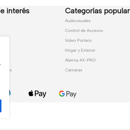
e interés
Categorías popula
7
Audiovisuales
Control de Accesos
Video Portero
Hogar y Exterior
entes
Alarma AX-PRO
,
erales
Cámaras
ies