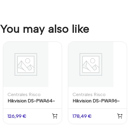
You may also like
Centrales Risco
Centrales Risco
Hikvision DS-PWA64-
Hikvision DS-PWA96-
L-WE – Panel Alarma
M-WE – Panel Alarma
Inalámbrico 64 Zonas
Inalámbrico 96 Zonas
126,99
€
178,49
€
AX-PRO Negro
4G AX-PRO Negro