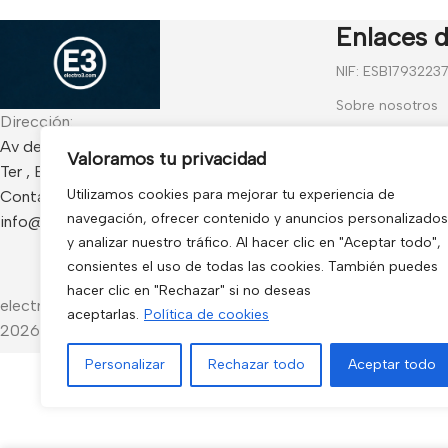
Enlaces d
NIF: ESB1793223
Sobre nosotros
Dirección:
Contáctanos
Av de Francia 234 Local - CP 17840 Sarria de
Valoramos tu privacidad
Ter , España
Blog
Utilizamos cookies para mejorar tu experiencia de
Contacto:
Preguntas frecu
navegación, ofrecer contenido y anuncios personalizados
info@electro3.com
Condiciones Gen
y analizar nuestro tráfico. Al hacer clic en "Aceptar todo",
consientes el uso de todas las cookies. También puedes
Política de Cook
hacer clic en "Rechazar" si no deseas
electro3 ©
aceptarlas.
Política de cookies
2026.
Personalizar
Rechazar todo
Aceptar todo