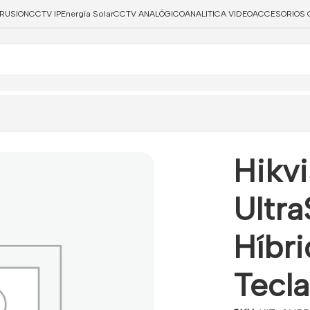
TRUSION
CCTV IP
Energía Solar
CCTV ANALÓGICO
ANALITICA VIDEO
ACCESORIOS 
l Híbrido 96 Zonas + Teclado LCD Táctil
Hikv
Ultra
Híbr
Tecla