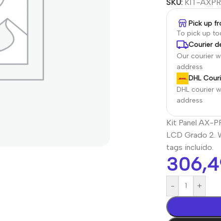
SKU:
KIT-AXP
Pick up f
To pick up t
Courier de
Our courier wi
address
DHL Couri
DHL courier wi
address
Kit Panel AX-PR
LCD Grado 2. W
tags incluido.
306,
-
+