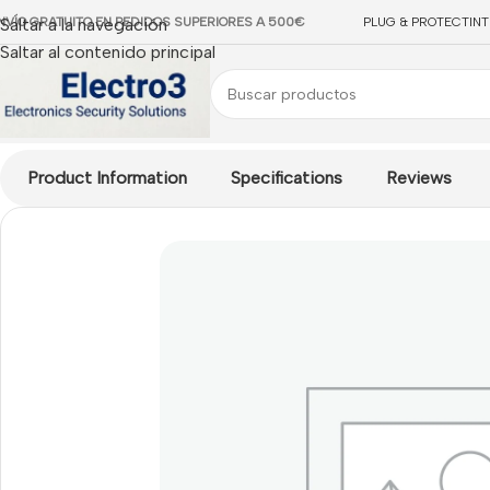
NVÍO GRATUITO EN PEDIDOS SUPERIORES A 500€
Saltar a la navegación
PLUG & PROTECT
IN
Saltar al contenido principal
Inicio
/
Centrales Risco
/
Hikvision Kit AX-PRO UltraSmart – Pane
Product Information
Specifications
Reviews