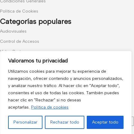
Condiciones Generales
Política de Cookies
Categorías populares
Audiovisuales
Control de Accesos
Video Portero
Valoramos tu privacidad
Hogar y Exterior
Utilizamos cookies para mejorar tu experiencia de
Alarma AX-PRO
navegación, ofrecer contenido y anuncios personalizados,
Cámaras
y analizar nuestro tráfico. Al hacer clic en "Aceptar todo",
Únete a nuestras novedades
consientes el uso de todas las cookies. También puedes
hacer clic en "Rechazar" si no deseas
Recibe las últimas novedades y promociones.
aceptarlas.
Política de cookies
Personalizar
Rechazar todo
Aceptar todo
Menú
Filtros
Lista de deseos
Comparar
Carrito