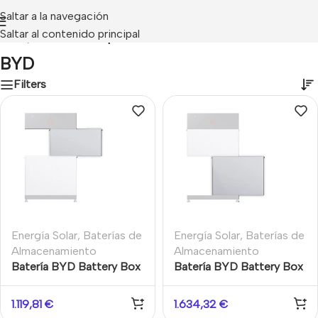
Saltar a la navegación
Saltar al contenido principal
Inicio
/
Productos etiquetados “BYD”
BYD
Filters
Energía Solar
,
Baterías de
Energía Solar
,
Baterías de
Almacenamiento
Almacenamiento
Batería BYD Battery Box
Batería BYD Battery Box
HVE 4.2 Sistema
HVE 6.4 Sistema
Completo 4.2kWh
Completo 6.4kWh
1.119,81
€
1.634,32
€