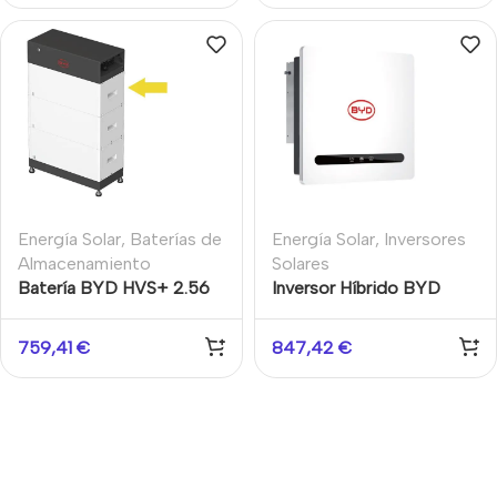
Energía Solar
,
Baterías de
Energía Solar
,
Inversores
Almacenamiento
Solares
Batería BYD HVS+ 2.56
Inversor Híbrido BYD
Módulo 2.56kWh Alta
Power-Box SH6K 6kW
Tensión
Monofásico con Backup
759,41
€
847,42
€