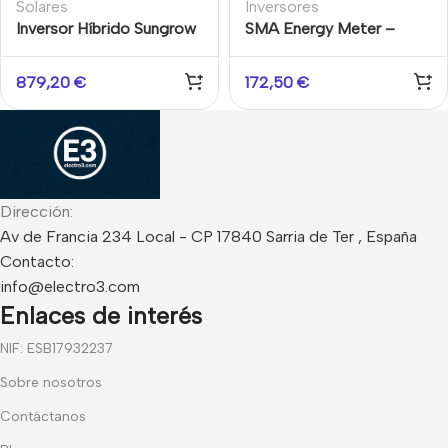
Solares
Inversores
Inversor Híbrido Sungrow
SMA Energy Meter –
SH6.0RS 6kW con
Monitor de Energía
Backup
Bidireccional
879,20
€
172,50
€
Dirección:
Av de Francia 234 Local - CP 17840 Sarria de Ter , España
Contacto:
info@electro3.com
Enlaces de interés
NIF: ESB17932237
Sobre nosotros
Contáctanos