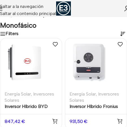
Saltar a la navegación
Saltar al contenido principal
Inicio
/
Productos etiquetados “monofásico”
Monofásico
Filters
Energía Solar
,
Inversores
Energía Solar
,
Inversores
Solares
Solares
Inversor Híbrido BYD
Inversor Híbrido Fronius
Power-Box SH6K 6kW
Primo GEN24 3.6 Plus
Monofásico con Backup
3.6kW Monofásico
847,42
€
931,50
€