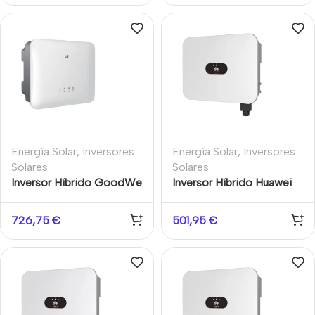
Energía Solar
,
Inversores
Energía Solar
,
Inversores
Solares
Solares
Inversor Híbrido GoodWe
Inversor Híbrido Huawei
GW3600-ES-20 3.6kW
SUN2000-3K-LB0 3kW
con Backup
Monofásico
726,75
€
501,95
€