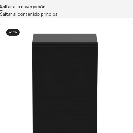
Saltar a la navegación
Saltar al contenido principal
Inicio
/
AUDIOVISUALES
/
Audio
/
Altavoces
-30%