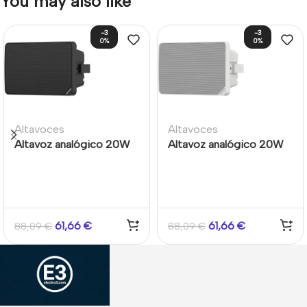
You may also like
-3
-3
0%
0%
Altavoces
Altavoces
Altavoz analógico 20W
Altavoz analógico 20W
5.25″ horizontal y
5.25″ horizontal y
vertical BLACK
vertical Blanco
61,66
€
61,66
€
88,09
€
88,09
€