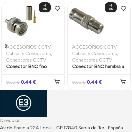
-3
-3
0%
0%
ACCESORIOS CCTV
,
ACCESORIOS CCTV
,
Cables y Conectores
,
Cables y Conectores
,
Conectores CCTV
Conectores CCTV
Conector BNC fino
Conector BNC hembra a
macho para crimpar cable
RCA hembra
de CCTV Micro RG-59
0,44
€
0,44
€
0,63
€
0,63
€
Dirección:
Av de Francia 234 Local - CP 17840 Sarria de Ter , España