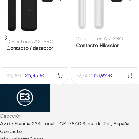
Detectores AX-PRO
Detectores AX-PRO
Contacto Hikvision
Contacto / detector
magnético vía radio para
magnético de apertura
exterior AXPRO
inalámbrico Superficie
43mm sistema AXPRO
Tri-X 868 MHz. Negro
25,47
€
50,92
€
36,39
€
72,74
€
Dirección:
Av de Francia 234 Local - CP 17840 Sarria de Ter , España
Contacto: