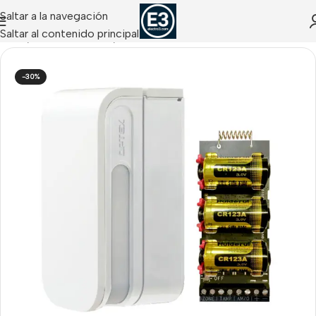
Saltar a la navegación
Saltar al contenido principal
Inicio
/
Hikvision Alarms
/
Detectores AX-PRO
-30%