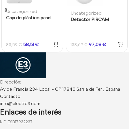
Uncategorized
Uncategorized
Caja de plástico panel
Detector PIRCAM
AX Hybrid Pro
cableado por BUS
interior 12m 90°
58,51
€
97,08
€
83,59
€
138,69
€
Dirección:
Av de Francia 234 Local - CP 17840 Sarria de Ter , España
Contacto:
info@electro3.com
Enlaces de interés
NIF: ESB17932237